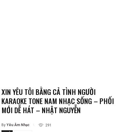
XIN YÊU TÔI BẰNG CẢ TÌNH NGƯỜI
KARAOKE TONE NAM NHẠC SỐNG – PHỐI
MỚI DỄ HÁT – NHẬT NGUYỄN
By
Yêu Âm Nhạc
291