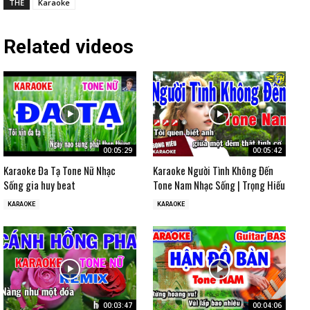
THẺ
Karaoke
Related videos
00:05:29
00:05:42
Karaoke Đa Tạ Tone Nữ Nhạc
Karaoke Người Tình Không Đến
Sống gia huy beat
Tone Nam Nhạc Sống | Trọng Hiếu
KARAOKE
KARAOKE
00:03:47
00:04:06