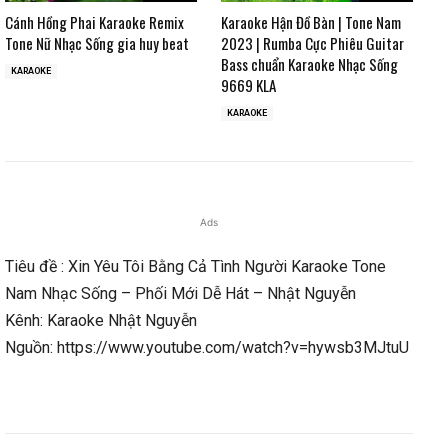
Cánh Hồng Phai Karaoke Remix
Karaoke Hận Đồ Bàn | Tone Nam
Tone Nữ Nhạc Sống gia huy beat
2023 | Rumba Cực Phiêu Guitar
Bass chuẩn Karaoke Nhạc Sống
KARAOKE
9669 KLA
KARAOKE
Ads
Tiêu đề : Xin Yêu Tôi Bằng Cả Tình Người Karaoke Tone
Nam Nhạc Sống – Phối Mới Dễ Hát – Nhật Nguyễn
Kênh: Karaoke Nhật Nguyễn
Nguồn: https://www.youtube.com/watch?v=hywsb3MJtuU