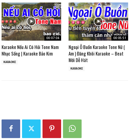
00:07:04
00:05:51
Karaoke Nếu Ai Có Hỏi Tone Nam
Ngoại Ô Buồn Karaoke Tone Nữ (
Nhạc Sống | Karaoke Bảo Kim
Am ) Đăng Khôi Karaoke – Beat
Mới Dễ Hát
KARAOKE
KARAOKE