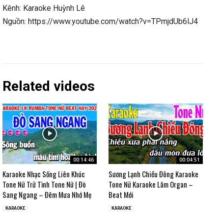
Kênh: Karaoke Huỳnh Lê
Nguồn: https://www.youtube.com/watch?v=TPmjdUb6lJ4
Related videos
00:14:46
00:04:51
Karaoke Nhạc Sống Liên Khúc
Sương Lạnh Chiều Đông Karaoke
Tone Nữ Trữ Tình Tone Nữ | Đò
Tone Nữ Karaoke Lâm Organ –
Sang Ngang – Đêm Mưa Nhớ Mẹ
Beat Mới
KARAOKE
KARAOKE