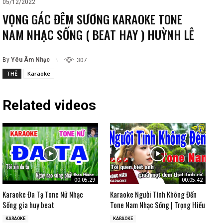
05/12/2022
VỌNG GÁC ĐÊM SƯƠNG KARAOKE TONE
NAM NHẠC SỐNG ( BEAT HAY ) HUỲNH LÊ
By
Yêu Âm Nhạc
307
THẺ
Karaoke
Related videos
00:05:29
00:05:42
Karaoke Đa Tạ Tone Nữ Nhạc
Karaoke Người Tình Không Đến
Sống gia huy beat
Tone Nam Nhạc Sống | Trọng Hiếu
KARAOKE
KARAOKE