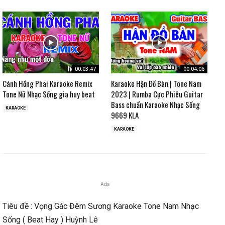
00:03:47
00:04:06
Cánh Hồng Phai Karaoke Remix
Karaoke Hận Đồ Bàn | Tone Nam
Tone Nữ Nhạc Sống gia huy beat
2023 | Rumba Cực Phiêu Guitar
Bass chuẩn Karaoke Nhạc Sống
KARAOKE
9669 KLA
KARAOKE
Ads
Tiêu đề : Vọng Gác Đêm Sương Karaoke Tone Nam Nhạc
Sống ( Beat Hay ) Huỳnh Lê