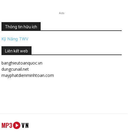
Ads
Thông tin hữu ích
Kỹ Năng TWV
Liên kết web
banghieutoanquoc.vn
dungcunail.net
mayphatdienminhtoan.com
MP3
VN