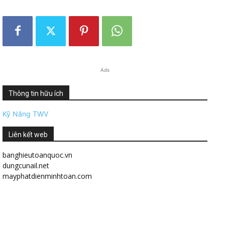
Ads
Thông tin hữu ích
Kỹ Năng TWV
Liên kết web
banghieutoanquoc.vn
dungcunail.net
mayphatdienminhtoan.com