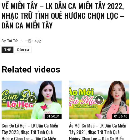
VỀ MIỀN TÂY – LK DÂN CA MIỀN TÂY 2022,
NHẠC TRỮ TÌNH QUÊ HƯƠNG CHỌN LỌC –
DÂN CA MIỀN TÂY
By
Tài Tử
482
THẺ
Dân ca
Related videos
01:50:31
01:56:40
Con Đò Lỡ Hẹn – LK Dân Ca Miền
Áo Mới Cà Mau – LK Dân Ca Miền
Tây 2023, Nhạc Trữ Tình Quê
Tây 2021, Nhạc Trữ Tình Quê
Hương Chọn Lọc – Dân Ca Miền
Hương Chọn Lọc – Dân Ca Miền