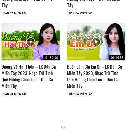
Tây
Tây
DÂN CA MIỀN TÂY
DÂN CA MIỀN TÂY
01:52:40
01:49:55
Đường Về Hai Thôn – LK Dân Ca
Buồn Làm Chi Em Ơi – LK Dân Ca
Miền Tây 2023, Nhạc Trữ Tình
Miền Tây 2023, Nhạc Trữ Tình
Quê Hương Chọn Lọc – Dân Ca
Quê Hương Chọn Lọc – Dân Ca
Miền Tây
Miền Tây
DÂN CA MIỀN TÂY
DÂN CA MIỀN TÂY
Ads