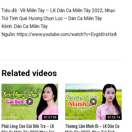
Tiêu đề : Về Miền Tây – LK Dân Ca Miền Tây 2022, Nhạc
Trữ Tình Quê Hương Chọn Lọc – Dân Ca Miền Tây
Kênh: Dân Ca Miền Tây
Nguồn: https://www.youtube.com/watch?v=EvgldIrsHzA
Related videos
01:57:09
01:53:14
Phải Lòng Con Gái Bến Tre – LK
Thương Lắm Mình Ơi – LK Dân Ca
Dân Ca Miền Tây 2021 Nhạc Trữ
Miền Tây 2023, Nhạc Trữ Tình