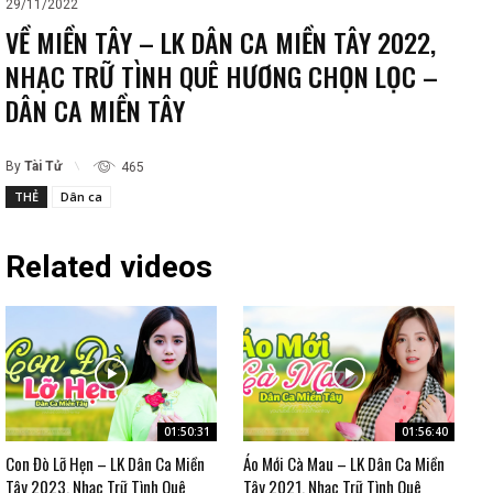
29/11/2022
VỀ MIỀN TÂY – LK DÂN CA MIỀN TÂY 2022,
NHẠC TRỮ TÌNH QUÊ HƯƠNG CHỌN LỌC –
DÂN CA MIỀN TÂY
By
Tài Tử
465
THẺ
Dân ca
Related videos
01:50:31
01:56:40
Con Đò Lỡ Hẹn – LK Dân Ca Miền
Áo Mới Cà Mau – LK Dân Ca Miền
Tây 2023, Nhạc Trữ Tình Quê
Tây 2021, Nhạc Trữ Tình Quê