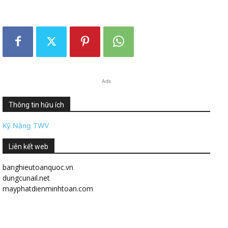
Ads
Thông tin hữu ích
Kỹ Năng TWV
Liên kết web
banghieutoanquoc.vn
dungcunail.net
mayphatdienminhtoan.com