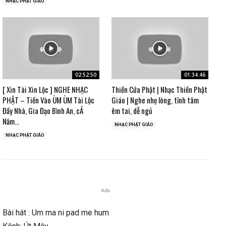
NHẠC PHẬT GIÁO
02:52:50
01:34:46
[ Xin Tài Xin Lộc ] NGHE NHẠC
Thiền Cửa Phật | Nhạc Thiền Phật
PHẬT – Tiền Vào ÙM ÙM Tài Lộc
Giáo | Nghe nhẹ lòng, tĩnh tâm
Đầy Nhà, Gia Đạo Bình An, cẢ
êm tai, dễ ngủ
Năm...
NHẠC PHẬT GIÁO
NHẠC PHẬT GIÁO
Ads
Bài hát : Um ma ni pad me hum