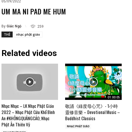
05/09/2022
UM MA NI PAD ME HUM
By
Giác Ngộ
259
THẺ
nhạc phật giáo
Related videos
01:00:05
Nhạc Nhạc – LK Nhạc Phật Giáo
敬誦《綠度母心咒》- 1小時
2022 – Nhạc Phật Cứu Khổ Bình
靈修音樂 – Devotional Music –
An #KHÔNGQUẢNGCÁO, Nhạc
Buddhist Classics
Phật Ân Thiên Vỹ
NHẠC PHẬT GIÁO