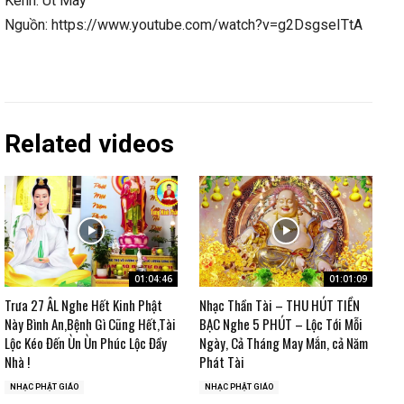
Kênh: Út Mây
Nguồn: https://www.youtube.com/watch?v=g2DsgseITtA
Related videos
01:04:46
01:01:09
Trưa 27 ÂL Nghe Hết Kinh Phật
Nhạc Thần Tài – THU HÚT TIỀN
Này Bình An,Bệnh Gì Cũng Hết,Tài
BẠC Nghe 5 PHÚT – Lộc Tới Mỗi
Lộc Kéo Đến Ùn Ùn Phúc Lộc Đầy
Ngày, Cả Tháng May Mắn, cả Năm
Nhà !
Phát Tài
NHẠC PHẬT GIÁO
NHẠC PHẬT GIÁO