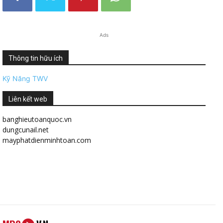
Ads
Thông tin hữu ích
Kỹ Năng TWV
Liên kết web
banghieutoanquoc.vn
dungcunail.net
mayphatdienminhtoan.com