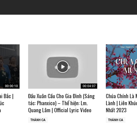
00:00:10
00:04:07
ài Bắc |
Đầu Xuân Cầu Cho Gia Đình (Sáng
Chúa Chính Là 
úc
tác: Phanxico) – Thể hiện: Lm.
Lành | Liên Khú
a
Quang Lâm | Official Lyric Video
Nhất 2023
THÁNH CA
THÁNH CA