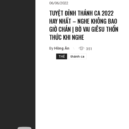
06/06/2022
TUYỆT ĐỈNH THÁNH CA 2022
HAY NHẤT – NGHE KHÔNG BAO
GIỜ CHÁN | BỜ VAI GIÊSU THỔN
THỨC KHI NGHE
By
Hồng Ân
351
THẺ
thánh ca