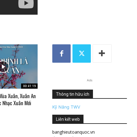
Ads
00:41:19
Thông tin hữu ích
Mùa Xuân, Xuân An
c Nhạc Xuân Mới
Kỹ Năng TWV
Liên kết web
banghieutoanquoc.vn