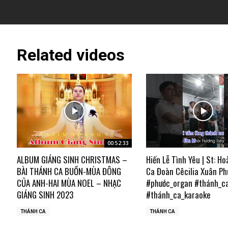
Related videos
00:52:33
ALBUM GIÁNG SINH CHRISTMAS –
Hiến Lễ Tình Yêu | St: Ho
BÀI THÁNH CA BUỒN-MÙA ĐÔNG
Ca Đoàn Cêcilia Xuân Ph
CỦA ANH-HAI MÙA NOEL – NHẠC
#phước_organ #thánh_c
GIÁNG SINH 2023
#thánh_ca_karaoke
THÁNH CA
THÁNH CA