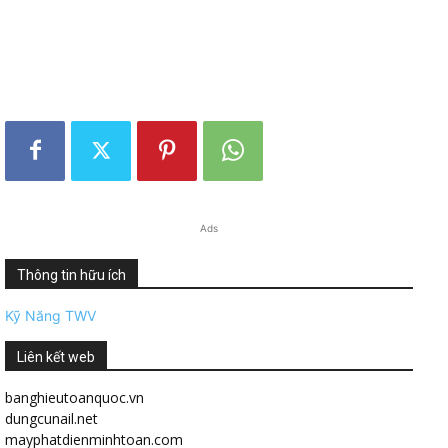
Ads
Thông tin hữu ích
Kỹ Năng TWV
Liên kết web
banghieutoanquoc.vn
dungcunail.net
mayphatdienminhtoan.com