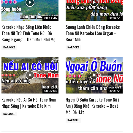
00:14:46
00:04:51
Karaoke Nhạc Sống Liên Khúc
Sương Lạnh Chiều Đông Karaoke
Tone Nữ Trữ Tình Tone Nữ | Đò
Tone Nữ Karaoke Lâm Organ –
Sang Ngang – Đêm Mưa Nhớ Mẹ
Beat Mới
KARAOKE
KARAOKE
00:07:04
00:05:51
Karaoke Nếu Ai Có Hỏi Tone Nam
Ngoại Ô Buồn Karaoke Tone Nữ (
Nhạc Sống | Karaoke Bảo Kim
Am ) Đăng Khôi Karaoke – Beat
Mới Dễ Hát
KARAOKE
KARAOKE