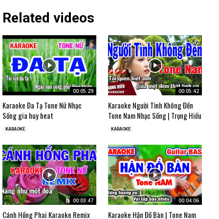
Related videos
00:05:29
00:05:42
Karaoke Đa Tạ Tone Nữ Nhạc
Karaoke Người Tình Không Đến
Sống gia huy beat
Tone Nam Nhạc Sống | Trọng Hiếu
KARAOKE
KARAOKE
00:03:47
00:04:06
Cánh Hồng Phai Karaoke Remix
Karaoke Hận Đồ Bàn | Tone Nam