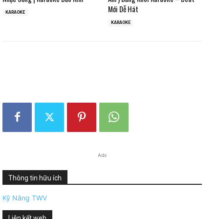
Mới Dễ Hát
KARAOKE
KARAOKE
Ads
Thông tin hữu ích
Kỹ Năng TWV
Liên kết web