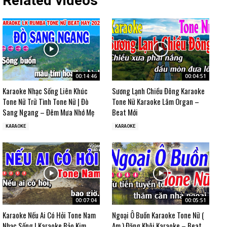
Related videos
00:14:46
00:04:51
Karaoke Nhạc Sống Liên Khúc
Sương Lạnh Chiều Đông Karaoke
Tone Nữ Trữ Tình Tone Nữ | Đò
Tone Nữ Karaoke Lâm Organ –
Sang Ngang – Đêm Mưa Nhớ Mẹ
Beat Mới
KARAOKE
KARAOKE
00:07:04
00:05:51
Karaoke Nếu Ai Có Hỏi Tone Nam
Ngoại Ô Buồn Karaoke Tone Nữ (
Nhạc Sống | Karaoke Bảo Kim
Am ) Đăng Khôi Karaoke – Beat