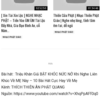
02:52:50
01:34:46
[ Xin Tài Xin Lộc ] NGHE NHẠC
Thiền Cửa Phật | Nhạc Thiền Phật
PHẬT – Tiền Vào ÙM ÙM Tài Lộc
Giáo | Nghe nhẹ lòng, tĩnh tâm
Đầy Nhà, Gia Đạo Bình An, cẢ
êm tai, dễ ngủ
Năm...
NHẠC PHẬT GIÁO
NHẠC PHẬT GIÁO
Ads
Bài hát : Triệu Khán Giả BẬT KHÓC NỨC NỞ Khi Nghe Liên
Khúc Về MẸ Này – 10 Bài Hát Cực Hay Về Mẹ
Kênh: THÍCH THIÊN ÂN PHẬT QUANG
Nguồn: https://www.youtube.com/watch?v=XhqPpAFf0q0