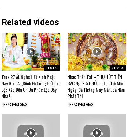
Related videos
01:04:46
01:01:09
Trưa 27 ÂL Nghe Hết Kinh Phật
Nhạc Thần Tài – THU HÚT TIỀN
Này Bình An,Bệnh Gì Cũng Hết,Tài
BẠC Nghe 5 PHÚT – Lộc Tới Mỗi
Lộc Kéo Đến Ùn Ùn Phúc Lộc Đầy
Ngày, Cả Tháng May Mắn, cả Năm
Nhà !
Phát Tài
NHẠC PHẬT GIÁO
NHẠC PHẬT GIÁO