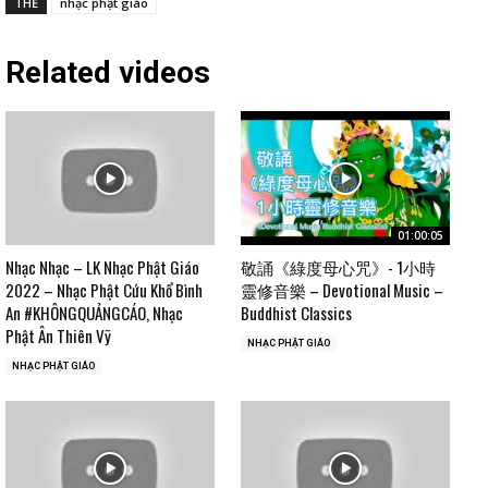
THẺ
nhạc phật giáo
Related videos
01:00:05
Nhạc Nhạc – LK Nhạc Phật Giáo
敬誦《綠度母心咒》- 1小時
2022 – Nhạc Phật Cứu Khổ Bình
靈修音樂 – Devotional Music –
An #KHÔNGQUẢNGCÁO, Nhạc
Buddhist Classics
Phật Ân Thiên Vỹ
NHẠC PHẬT GIÁO
NHẠC PHẬT GIÁO