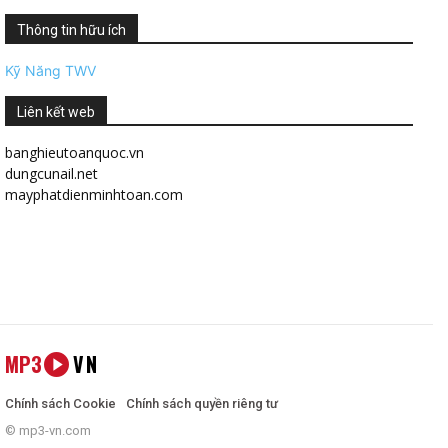
Thông tin hữu ích
Kỹ Năng TWV
Liên kết web
banghieutoanquoc.vn
dungcunail.net
mayphatdienminhtoan.com
MP3
VN
Chính sách Cookie
Chính sách quyền riêng tư
© mp3-vn.com