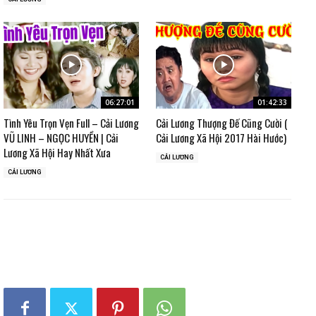
06:27:01
01:42:33
Tình Yêu Trọn Vẹn Full – Cải Lương
Cải Lương Thượng Đế Cũng Cười (
VŨ LINH – NGỌC HUYỀN | Cải
Cải Lương Xã Hội 2017 Hài Hước)
Lương Xã Hội Hay Nhất Xưa
CẢI LƯƠNG
CẢI LƯƠNG