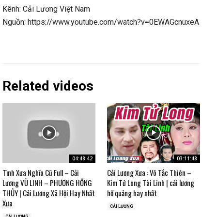
Kênh: Cải Lương Việt Nam
Nguồn: https://www.youtube.com/watch?v=0EWAGcnuxeA
Related videos
04:48:42
03:11:48
Tình Xưa Nghĩa Cũ Full – Cải
Cải Lương Xưa : Võ Tắc Thiên –
Lương VŨ LINH – PHƯƠNG HỒNG
Kim Tử Long Tài Linh | cải lương
THỦY | Cải Lương Xã Hội Hay Nhất
hồ quảng hay nhất
Xưa
CẢI LƯƠNG
CẢI LƯƠNG