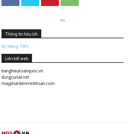
Ads
Thông tin hữu ích
Kỹ Năng TWV
Liên kết web
banghieutoanquoc.vn
dungcunail.net
mayphatdienminhtoan.com