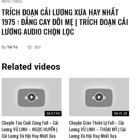
06/07/2022
TRÍCH ĐOẠN CẢI LƯƠNG XƯA HAY NHẤT
1975 : ĐẮNG CAY ĐỜI MẸ | TRÍCH ĐOẠN CẢI
LƯƠNG AUDIO CHỌN LỌC
By
Tài Tử
307
Related videos
04:57:50
04:41:23
Chuyến Tàu Cuối Cùng Full – Cải
Chuyện Giàn Thiên Lý Full – Cải
Lương VŨ LINH – NGỌC HUYỀN |
Lương VŨ LINH – THOẠI MỸ | Cải
Cải Lương Xã Hội Hay Nhất Xưa
Lương Xã Hội Hay Nhất Xưa