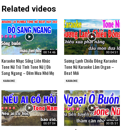
Related videos
00:14:46
00:04:51
Karaoke Nhạc Sống Liên Khúc
Sương Lạnh Chiều Đông Karaoke
Tone Nữ Trữ Tình Tone Nữ | Đò
Tone Nữ Karaoke Lâm Organ –
Sang Ngang – Đêm Mưa Nhớ Mẹ
Beat Mới
KARAOKE
KARAOKE
00:07:04
00:05:51