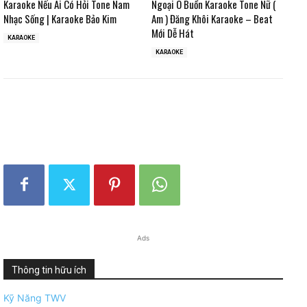
Karaoke Nếu Ai Có Hỏi Tone Nam
Ngoại Ô Buồn Karaoke Tone Nữ (
Nhạc Sống | Karaoke Bảo Kim
Am ) Đăng Khôi Karaoke – Beat
Mới Dễ Hát
KARAOKE
KARAOKE
Ads
Thông tin hữu ích
Kỹ Năng TWV