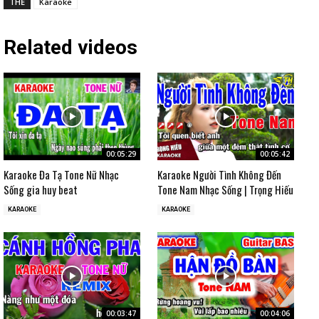
THẺ
Karaoke
Related videos
00:05:29
00:05:42
Karaoke Đa Tạ Tone Nữ Nhạc
Karaoke Người Tình Không Đến
Sống gia huy beat
Tone Nam Nhạc Sống | Trọng Hiếu
KARAOKE
KARAOKE
00:03:47
00:04:06