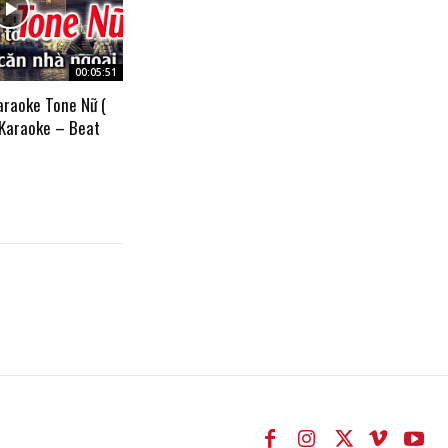
00:05:51
araoke Tone Nữ (
 Karaoke – Beat