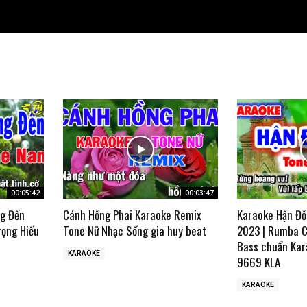
00:05:42
00:03:47
ng Đến
Cánh Hồng Phai Karaoke Remix
Karaoke Hận Đồ
rọng Hiếu
Tone Nữ Nhạc Sống gia huy beat
2023 | Rumba C
Bass chuẩn Kar
KARAOKE
9669 KLA
KARAOKE