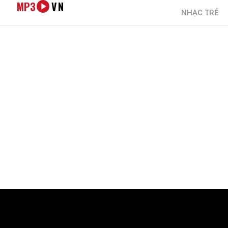
MP3
VN
NHẠC TRẺ