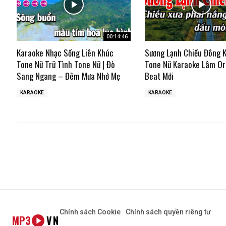
00:14:46
Karaoke Nhạc Sống Liên Khúc
Sương Lạnh Chiều Đông 
Tone Nữ Trữ Tình Tone Nữ | Đò
Tone Nữ Karaoke Lâm Or
Sang Ngang – Đêm Mưa Nhớ Mẹ
Beat Mới
KARAOKE
KARAOKE
Chính sách Cookie
Chính sách quyền riêng tư
MP3
VN