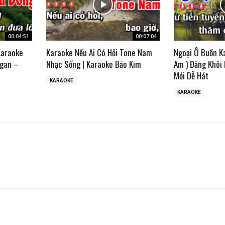
00:04:51
00:07:04
Karaoke
Karaoke Nếu Ai Có Hỏi Tone Nam
Ngoại Ô Buồn K
gan –
Nhạc Sống | Karaoke Bảo Kim
Am ) Đăng Khôi
Mới Dễ Hát
KARAOKE
KARAOKE