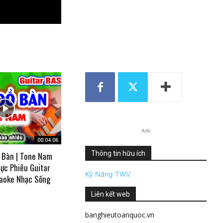
Ads
00:04:06
Thông tin hữu ích
 Bàn | Tone Nam
ực Phiêu Guitar
Kỹ Năng TWV
aoke Nhạc Sống
Liên kết web
banghieutoanquoc.vn