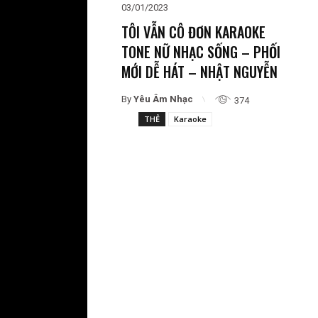
03/01/2023
TÔI VẪN CÔ ĐƠN KARAOKE
TONE NỮ NHẠC SỐNG – PHỐI
MỚI DỄ HÁT – NHẬT NGUYỄN
By
Yêu Âm Nhạc
374
THẺ
Karaoke