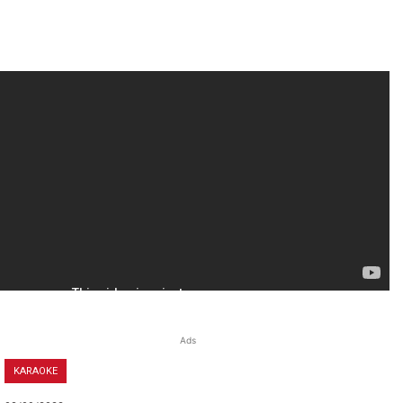
Ads
KARAOKE