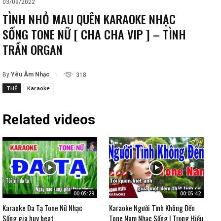
03/09/2022
TÌNH NHỎ MAU QUÊN KARAOKE NHẠC
SỐNG TONE NỮ [ CHA CHA VIP ] – TÌNH
TRẦN ORGAN
By
Yêu Âm Nhạc
318
THẺ
Karaoke
Related videos
00:05:29
00:05:42
Karaoke Đa Tạ Tone Nữ Nhạc
Karaoke Người Tình Không Đến
Sống gia huy beat
Tone Nam Nhạc Sống | Trọng Hiếu