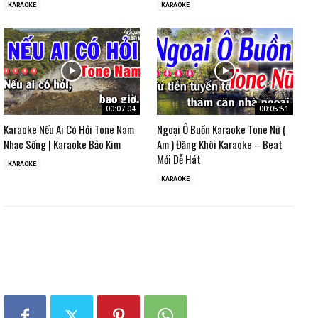
KARAOKE
KARAOKE
00:07:04
00:05:51
Karaoke Nếu Ai Có Hỏi Tone Nam
Ngoại Ô Buồn Karaoke Tone Nữ (
Nhạc Sống | Karaoke Bảo Kim
Am ) Đăng Khôi Karaoke – Beat
Mới Dễ Hát
KARAOKE
KARAOKE