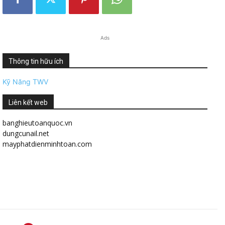
Ads
Thông tin hữu ích
Kỹ Năng TWV
Liên kết web
banghieutoanquoc.vn
dungcunail.net
mayphatdienminhtoan.com