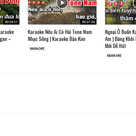
00:04:51
00:07:04
Karaoke
Karaoke Nếu Ai Có Hỏi Tone Nam
Ngoại Ô Buồn K
gan –
Nhạc Sống | Karaoke Bảo Kim
Am ) Đăng Khôi
Mới Dễ Hát
KARAOKE
KARAOKE