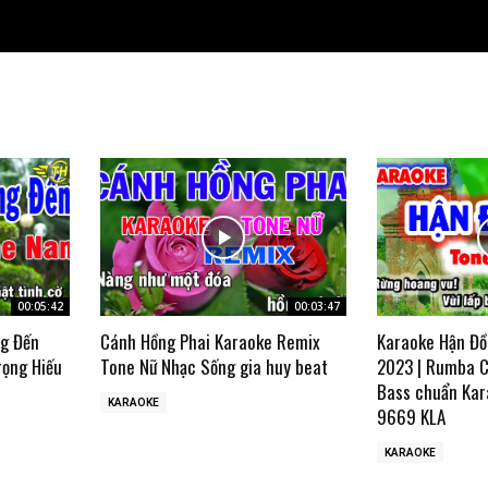
00:05:42
00:03:47
ng Đến
Cánh Hồng Phai Karaoke Remix
Karaoke Hận Đồ
rọng Hiếu
Tone Nữ Nhạc Sống gia huy beat
2023 | Rumba C
Bass chuẩn Kar
KARAOKE
9669 KLA
KARAOKE