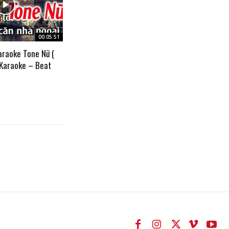
00:05:51
araoke Tone Nữ (
 Karaoke – Beat