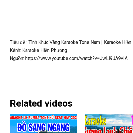
Tiêu đề : Tình Khúc Vàng Karaoke Tone Nam | Karaoke Hiề
Kênh: Karaoke Hiền Phương
Nguồn: https://www.youtube.com/watch?v=JwLl9JA9vIA
Related videos