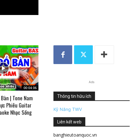
Ads
00:04:06
Thông tin hữu ích
 Bàn | Tone Nam
ực Phiêu Guitar
Kỹ Năng TWV
aoke Nhạc Sống
Liên kết web
banghieutoanquoc.vn