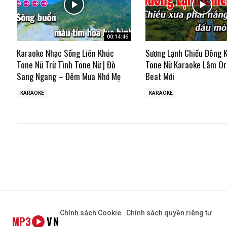
00:14:46
Karaoke Nhạc Sống Liên Khúc
Sương Lạnh Chiều Đông 
Tone Nữ Trữ Tình Tone Nữ | Đò
Tone Nữ Karaoke Lâm Or
Sang Ngang – Đêm Mưa Nhớ Mẹ
Beat Mới
KARAOKE
KARAOKE
Chính sách Cookie
Chính sách quyền riêng tư
MP3
VN