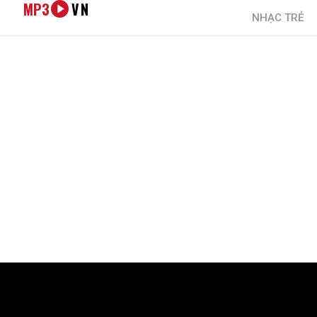
MP3
VN
NHẠC TRẺ