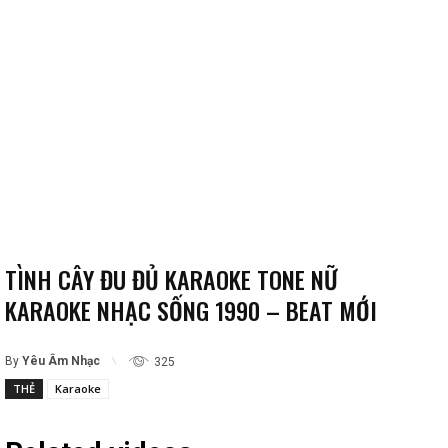
TÌNH CÂY ĐU ĐỦ KARAOKE TONE NỮ
KARAOKE NHẠC SỐNG 1990 – BEAT MỚI
By
Yêu Âm Nhạc
325
THẺ
Karaoke