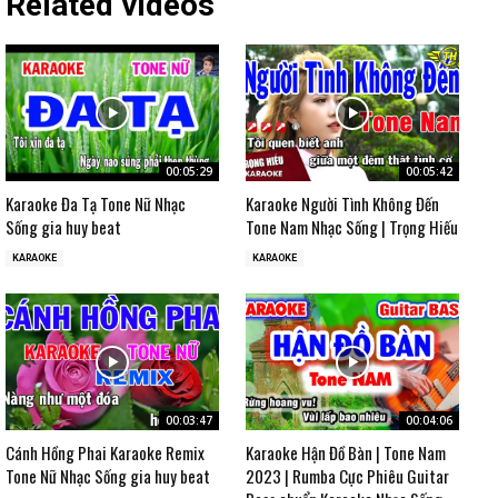
Related videos
00:05:29
00:05:42
Karaoke Đa Tạ Tone Nữ Nhạc
Karaoke Người Tình Không Đến
Sống gia huy beat
Tone Nam Nhạc Sống | Trọng Hiếu
KARAOKE
KARAOKE
00:03:47
00:04:06
Cánh Hồng Phai Karaoke Remix
Karaoke Hận Đồ Bàn | Tone Nam
Tone Nữ Nhạc Sống gia huy beat
2023 | Rumba Cực Phiêu Guitar