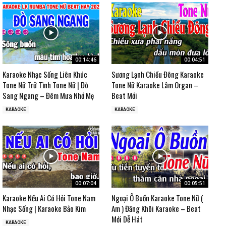
00:14:46
00:04:51
Karaoke Nhạc Sống Liên Khúc
Sương Lạnh Chiều Đông Karaoke
Tone Nữ Trữ Tình Tone Nữ | Đò
Tone Nữ Karaoke Lâm Organ –
Sang Ngang – Đêm Mưa Nhớ Mẹ
Beat Mới
KARAOKE
KARAOKE
00:07:04
00:05:51
Karaoke Nếu Ai Có Hỏi Tone Nam
Ngoại Ô Buồn Karaoke Tone Nữ (
Nhạc Sống | Karaoke Bảo Kim
Am ) Đăng Khôi Karaoke – Beat
Mới Dễ Hát
KARAOKE