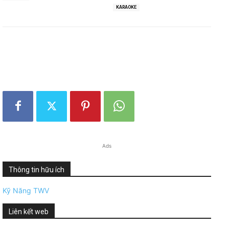
KARAOKE
Ads
Thông tin hữu ích
Kỹ Năng TWV
Liên kết web