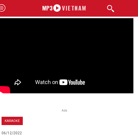
MP3
VIETNAM
Ads
KARAOKE
06/12/2022