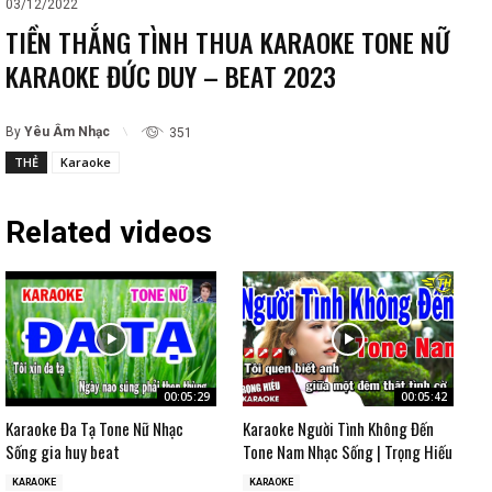
03/12/2022
TIỀN THẮNG TÌNH THUA KARAOKE TONE NỮ
KARAOKE ĐỨC DUY – BEAT 2023
By
Yêu Âm Nhạc
351
THẺ
Karaoke
Related videos
00:05:29
00:05:42
Karaoke Đa Tạ Tone Nữ Nhạc
Karaoke Người Tình Không Đến
Sống gia huy beat
Tone Nam Nhạc Sống | Trọng Hiếu
KARAOKE
KARAOKE