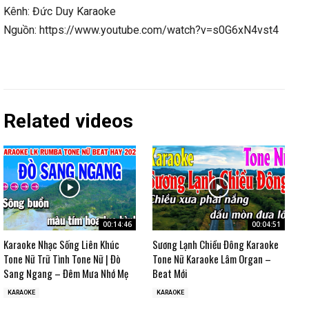
Kênh: Đức Duy Karaoke
Nguồn: https://www.youtube.com/watch?v=s0G6xN4vst4
Related videos
00:14:46
00:04:51
Karaoke Nhạc Sống Liên Khúc
Sương Lạnh Chiều Đông Karaoke
Tone Nữ Trữ Tình Tone Nữ | Đò
Tone Nữ Karaoke Lâm Organ –
Sang Ngang – Đêm Mưa Nhớ Mẹ
Beat Mới
KARAOKE
KARAOKE