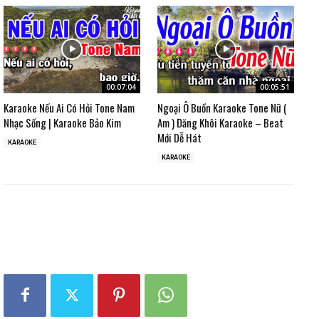
00:07:04
00:05:51
Karaoke Nếu Ai Có Hỏi Tone Nam
Ngoại Ô Buồn Karaoke Tone Nữ (
Nhạc Sống | Karaoke Bảo Kim
Am ) Đăng Khôi Karaoke – Beat
Mới Dễ Hát
KARAOKE
KARAOKE