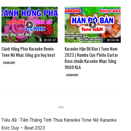
00:03:47
00:04:06
Cánh Hồng Phai Karaoke Remix
Karaoke Hận Đồ Bàn | Tone Nam
Tone Nữ Nhạc Sống gia huy beat
2023 | Rumba Cực Phiêu Guitar
Bass chuẩn Karaoke Nhạc Sống
KARAOKE
9669 KLA
KARAOKE
Ads
Tiêu đề : Tiền Thắng Tình Thua Karaoke Tone Nữ Karaoke
Đức Duy – Beat 2023