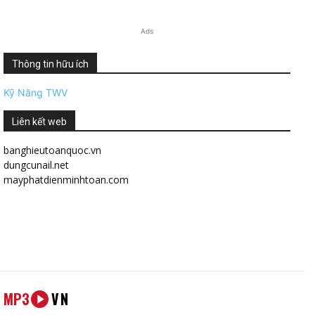
Ads
Thông tin hữu ích
Kỹ Năng TWV
Liên kết web
banghieutoanquoc.vn
dungcunail.net
mayphatdienminhtoan.com
MP3
VN