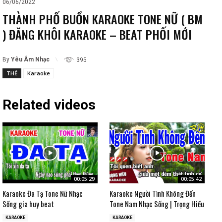
06/06/2022
THÀNH PHỐ BUỒN KARAOKE TONE NỮ ( BM
) ĐĂNG KHÔI KARAOKE – BEAT PHỐI MỚI
By
Yêu Âm Nhạc
395
THẺ
Karaoke
Related videos
00:05:29
00:05:42
Karaoke Đa Tạ Tone Nữ Nhạc
Karaoke Người Tình Không Đến
Sống gia huy beat
Tone Nam Nhạc Sống | Trọng Hiếu
KARAOKE
KARAOKE