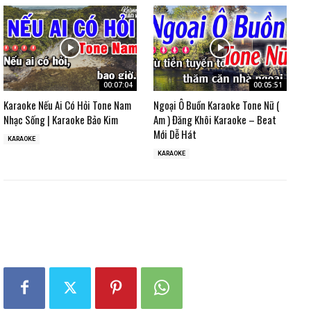
00:07:04
00:05:51
Karaoke Nếu Ai Có Hỏi Tone Nam
Ngoại Ô Buồn Karaoke Tone Nữ (
Nhạc Sống | Karaoke Bảo Kim
Am ) Đăng Khôi Karaoke – Beat
Mới Dễ Hát
KARAOKE
KARAOKE