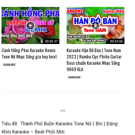
00:03:47
00:04:06
Cánh Hồng Phai Karaoke Remix
Karaoke Hận Đồ Bàn | Tone Nam
Tone Nữ Nhạc Sống gia huy beat
2023 | Rumba Cực Phiêu Guitar
Bass chuẩn Karaoke Nhạc Sống
KARAOKE
9669 KLA
KARAOKE
Ads
Tiêu đề : Thành Phố Buồn Karaoke Tone Nữ ( Bm ) Đăng
Khôi Karaoke – Beat Phối Mới