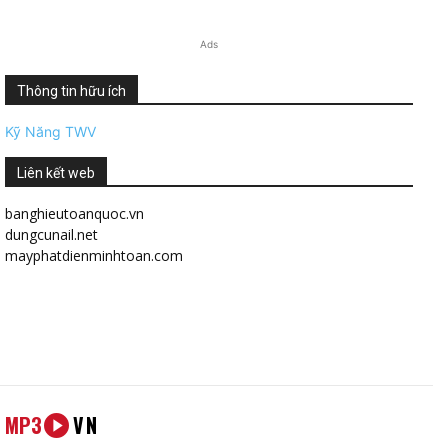
Ads
Thông tin hữu ích
Kỹ Năng TWV
Liên kết web
banghieutoanquoc.vn
dungcunail.net
mayphatdienminhtoan.com
MP3
VN