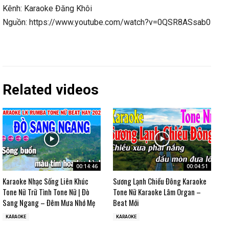
Kênh: Karaoke Đăng Khôi
Nguồn: https://www.youtube.com/watch?v=0QSR8ASsab0
Related videos
00:14:46
00:04:51
Karaoke Nhạc Sống Liên Khúc
Sương Lạnh Chiều Đông Karaoke
Tone Nữ Trữ Tình Tone Nữ | Đò
Tone Nữ Karaoke Lâm Organ –
Sang Ngang – Đêm Mưa Nhớ Mẹ
Beat Mới
KARAOKE
KARAOKE