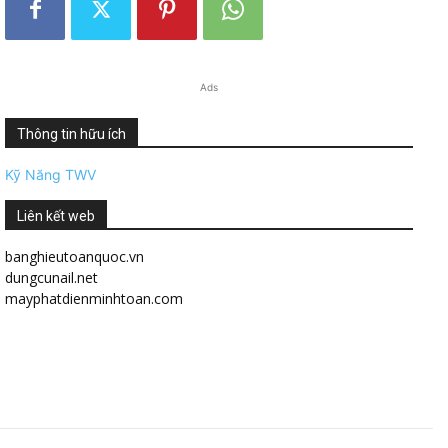
Ads
Thông tin hữu ích
Kỹ Năng TWV
Liên kết web
banghieutoanquoc.vn
dungcunail.net
mayphatdienminhtoan.com