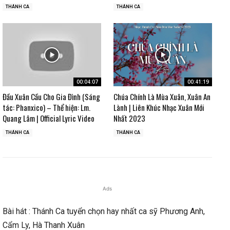
THÁNH CA
THÁNH CA
00:04:07
00:41:19
Đầu Xuân Cầu Cho Gia Đình (Sáng
Chúa Chính Là Mùa Xuân, Xuân An
tác: Phanxico) – Thể hiện: Lm.
Lành | Liên Khúc Nhạc Xuân Mới
Quang Lâm | Official Lyric Video
Nhất 2023
THÁNH CA
THÁNH CA
Ads
Bài hát : Thánh Ca tuyển chọn hay nhất ca sỹ Phương Anh,
Cẩm Ly, Hà Thanh Xuân