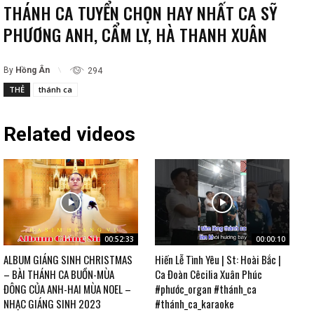
THÁNH CA TUYỂN CHỌN HAY NHẤT CA SỸ
PHƯƠNG ANH, CẨM LY, HÀ THANH XUÂN
By
Hồng Ân
294
THẺ
thánh ca
Related videos
00:52:33
00:00:10
ALBUM GIÁNG SINH CHRISTMAS
Hiến Lễ Tình Yêu | St: Hoài Bắc |
– BÀI THÁNH CA BUỒN-MÙA
Ca Đoàn Cêcilia Xuân Phúc
ĐÔNG CỦA ANH-HAI MÙA NOEL –
#phước_organ #thánh_ca
NHẠC GIÁNG SINH 2023
#thánh_ca_karaoke