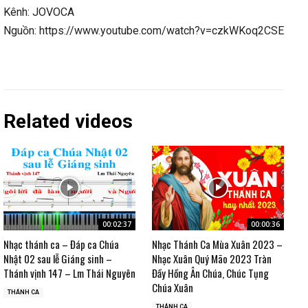
Kênh: JOVOCA
Nguồn: https://www.youtube.com/watch?v=czkWKoq2CSE
Related videos
00:02:37
00:00:36
Nhạc thánh ca – Đáp ca Chúa
Nhạc Thánh Ca Mùa Xuân 2023 –
Nhật 02 sau lễ Giáng sinh –
Nhạc Xuân Quý Mão 2023 Tràn
Thánh vịnh 147 – Lm Thái Nguyên
Đầy Hồng Ân Chúa, Chúc Tụng
Chúa Xuân
THÁNH CA
THÁNH CA