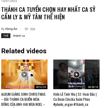
13/07/2022
THÁNH CA TUYỂN CHỌN HAY NHẤT CA SỸ
CẨM LY & MỸ TÂM THỂ HIỆN
By
Hồng Ân
326
THẺ
thánh ca
Related videos
00:52:33
00:00:10
ALBUM GIÁNG SINH CHRISTMAS
Hiến Lễ Tình Yêu | St: Hoài Bắc |
– BÀI THÁNH CA BUỒN-MÙA
Ca Đoàn Cêcilia Xuân Phúc
ĐÔNG CỦA ANH-HAI MÙA NOEL –
#phước_organ #thánh_ca