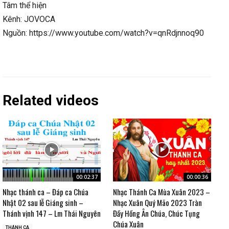
Tâm thể hiện
Kênh: JOVOCA
Nguồn: https://www.youtube.com/watch?v=qnRdjnnoq90
Related videos
00:02:37
00:00:36
Nhạc thánh ca – Đáp ca Chúa
Nhạc Thánh Ca Mùa Xuân 2023 –
Nhật 02 sau lễ Giáng sinh –
Nhạc Xuân Quý Mão 2023 Tràn
Thánh vịnh 147 – Lm Thái Nguyên
Đầy Hồng Ân Chúa, Chúc Tụng
Chúa Xuân
THÁNH CA