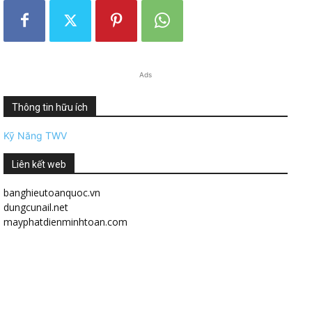
Ads
Thông tin hữu ích
Kỹ Năng TWV
Liên kết web
banghieutoanquoc.vn
dungcunail.net
mayphatdienminhtoan.com