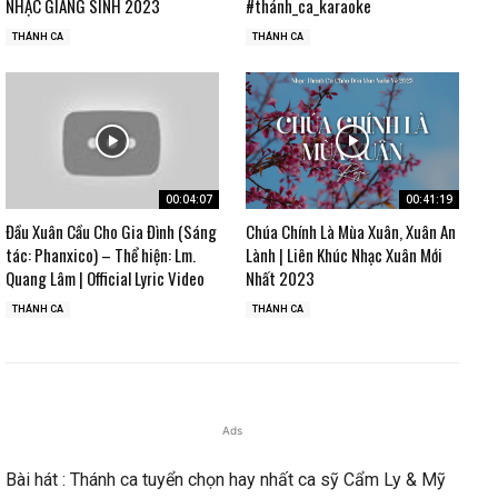
NHẠC GIÁNG SINH 2023
#thánh_ca_karaoke
THÁNH CA
THÁNH CA
00:04:07
00:41:19
Đầu Xuân Cầu Cho Gia Đình (Sáng
Chúa Chính Là Mùa Xuân, Xuân An
tác: Phanxico) – Thể hiện: Lm.
Lành | Liên Khúc Nhạc Xuân Mới
Quang Lâm | Official Lyric Video
Nhất 2023
THÁNH CA
THÁNH CA
Ads
Bài hát : Thánh ca tuyển chọn hay nhất ca sỹ Cẩm Ly & Mỹ