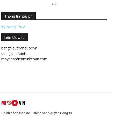
Ads
Thông tin hữu ích
Kỹ Năng TWV
Liên kết web
banghieutoanquoc.vn
dungcunail.net
mayphatdienminhtoan.com
MP3
VN
Chính sách Cookie
Chính sách quyền riêng tư