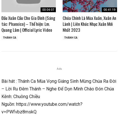
00:04:07
00:41:19
Đầu Xuân Cầu Cho Gia Đình (Sáng
Chúa Chính Là Mùa Xuân, Xuân An
tác: Phanxico) – Thể hiện: Lm.
Lành | Liên Khúc Nhạc Xuân Mới
Quang Lâm | Official Lyric Video
Nhất 2023
THÁNH CA
THÁNH CA
Ads
Bài hát : Thánh Ca Mùa Vọng Giáng Sinh Mừng Chúa Ra Đời
– Lời Ru Đêm Thánh – Nghe Để Dọn Mình Chào Đón Chúa
Kênh: Chuông Chiều
Nguồn: https://www.youtube.com/watch?
v=PWfvbz8mskQ