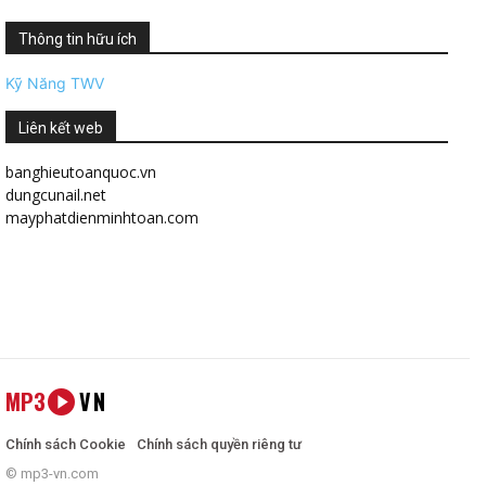
Thông tin hữu ích
Kỹ Năng TWV
Liên kết web
banghieutoanquoc.vn
dungcunail.net
mayphatdienminhtoan.com
MP3
VN
Chính sách Cookie
Chính sách quyền riêng tư
© mp3-vn.com