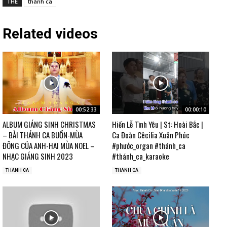
THẺ
thánh ca
Related videos
00:52:33
00:00:10
ALBUM GIÁNG SINH CHRISTMAS
Hiến Lễ Tình Yêu | St: Hoài Bắc |
– BÀI THÁNH CA BUỒN-MÙA
Ca Đoàn Cêcilia Xuân Phúc
ĐÔNG CỦA ANH-HAI MÙA NOEL –
#phước_organ #thánh_ca
NHẠC GIÁNG SINH 2023
#thánh_ca_karaoke
THÁNH CA
THÁNH CA