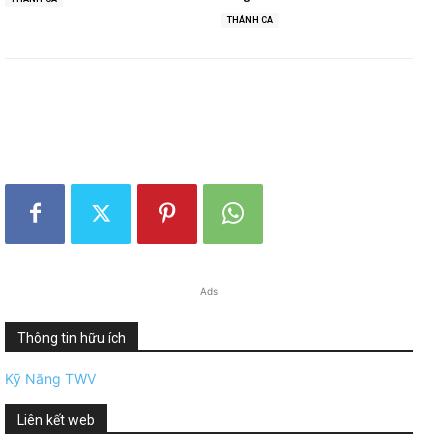
THÁNH CA
Ads
Thông tin hữu ích
Kỹ Năng TWV
Liên kết web