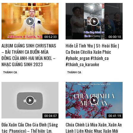
00:52:33
00:00:10
ALBUM GIÁNG SINH CHRISTMAS
Hiến Lễ Tình Yêu | St: Hoài Bắc |
– BÀI THÁNH CA BUỒN-MÙA
Ca Đoàn Cêcilia Xuân Phúc
ĐÔNG CỦA ANH-HAI MÙA NOEL –
#phước_organ #thánh_ca
NHẠC GIÁNG SINH 2023
#thánh_ca_karaoke
THÁNH CA
THÁNH CA
00:04:07
00:41:19
Đầu Xuân Cầu Cho Gia Đình (Sáng
Chúa Chính Là Mùa Xuân, Xuân An
tác: Phanxico) – Thể hiện: Lm.
Lành | Liên Khúc Nhạc Xuân Mới