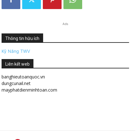
Ads
Thông tin hữu ích
Kỹ Năng TWV
Liên kết web
banghieutoanquoc.vn
dungcunail.net
mayphatdienminhtoan.com