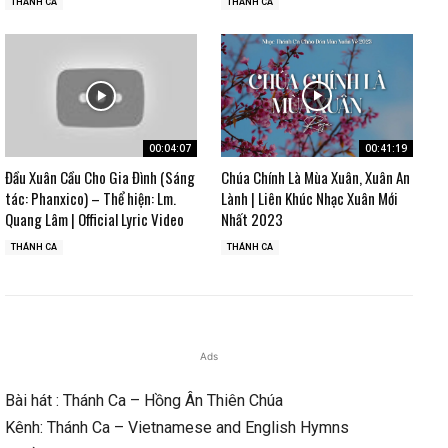
THÁNH CA
THÁNH CA
00:04:07
00:41:19
Đầu Xuân Cầu Cho Gia Đình (Sáng
Chúa Chính Là Mùa Xuân, Xuân An
tác: Phanxico) – Thể hiện: Lm.
Lành | Liên Khúc Nhạc Xuân Mới
Quang Lâm | Official Lyric Video
Nhất 2023
THÁNH CA
THÁNH CA
Ads
Bài hát : Thánh Ca – Hồng Ân Thiên Chúa
Kênh: Thánh Ca – Vietnamese and English Hymns