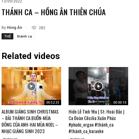
13/09/2022
THÁNH CA – HỒNG ÂN THIÊN CHÚA
By
Hồng Ân
282
THẺ
thánh ca
Related videos
00:52:33
00:00:10
ALBUM GIÁNG SINH CHRISTMAS
Hiến Lễ Tình Yêu | St: Hoài Bắc |
– BÀI THÁNH CA BUỒN-MÙA
Ca Đoàn Cêcilia Xuân Phúc
ĐÔNG CỦA ANH-HAI MÙA NOEL –
#phước_organ #thánh_ca
NHẠC GIÁNG SINH 2023
#thánh_ca_karaoke