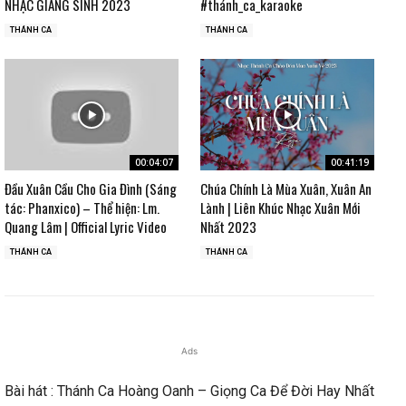
NHẠC GIÁNG SINH 2023
#thánh_ca_karaoke
THÁNH CA
THÁNH CA
00:04:07
00:41:19
Đầu Xuân Cầu Cho Gia Đình (Sáng
Chúa Chính Là Mùa Xuân, Xuân An
tác: Phanxico) – Thể hiện: Lm.
Lành | Liên Khúc Nhạc Xuân Mới
Quang Lâm | Official Lyric Video
Nhất 2023
THÁNH CA
THÁNH CA
Ads
Bài hát : Thánh Ca Hoàng Oanh – Giọng Ca Để Đời Hay Nhất