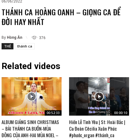
06/06/2022
THÁNH CA HOÀNG OANH – GIỌNG CA ĐỂ
ĐỜI HAY NHẤT
By
Hồng Ân
376
THẺ
thánh ca
Related videos
00:52:33
00:00:10
ALBUM GIÁNG SINH CHRISTMAS
Hiến Lễ Tình Yêu | St: Hoài Bắc |
– BÀI THÁNH CA BUỒN-MÙA
Ca Đoàn Cêcilia Xuân Phúc
ĐÔNG CỦA ANH-HAI MÙA NOEL –
#phước_organ #thánh_ca