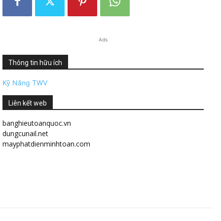
Ads
Thông tin hữu ích
Kỹ Năng TWV
Liên kết web
banghieutoanquoc.vn
dungcunail.net
mayphatdienminhtoan.com