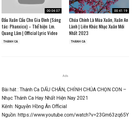
00:04:07
00:41:19
Đầu Xuân Cầu Cho Gia Đình (Sáng
Chúa Chính Là Mùa Xuân, Xuân An
tác: Phanxico) – Thể hiện: Lm.
Lành | Liên Khúc Nhạc Xuân Mới
Quang Lâm | Official Lyric Video
Nhất 2023
THÁNH CA
THÁNH CA
Ads
Bài hát : Thánh Ca DẤU CHÂN, CHÍNH CHÚA CHỌN CON –
Nhạc Thánh Ca Hay Nhất Hiện Nay 2021
Kênh: Nguyễn Hồng Ân Official
Nguồn: https://www.youtube.com/watch?v=23Gm63zq65Y