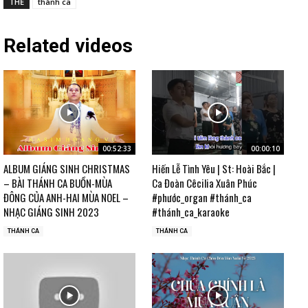
THẺ
thánh ca
Related videos
00:52:33
00:00:10
ALBUM GIÁNG SINH CHRISTMAS
Hiến Lễ Tình Yêu | St: Hoài Bắc |
– BÀI THÁNH CA BUỒN-MÙA
Ca Đoàn Cêcilia Xuân Phúc
ĐÔNG CỦA ANH-HAI MÙA NOEL –
#phước_organ #thánh_ca
NHẠC GIÁNG SINH 2023
#thánh_ca_karaoke
THÁNH CA
THÁNH CA