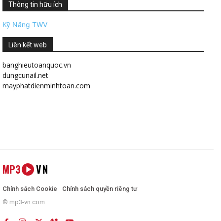
Thông tin hữu ích
Kỹ Năng TWV
Liên kết web
banghieutoanquoc.vn
dungcunail.net
mayphatdienminhtoan.com
MP3
VN
Chính sách Cookie
Chính sách quyền riêng tư
© mp3-vn.com