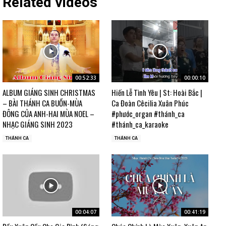
Related videos
00:52:33
00:00:10
ALBUM GIÁNG SINH CHRISTMAS
Hiến Lễ Tình Yêu | St: Hoài Bắc |
– BÀI THÁNH CA BUỒN-MÙA
Ca Đoàn Cêcilia Xuân Phúc
ĐÔNG CỦA ANH-HAI MÙA NOEL –
#phước_organ #thánh_ca
NHẠC GIÁNG SINH 2023
#thánh_ca_karaoke
THÁNH CA
THÁNH CA
00:04:07
00:41:19