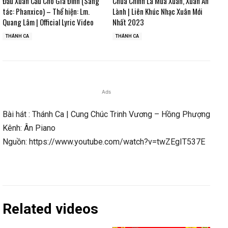
Đầu Xuân Cầu Cho Gia Đình (Sáng
Chúa Chính Là Mùa Xuân, Xuân An
tác: Phanxico) – Thể hiện: Lm.
Lành | Liên Khúc Nhạc Xuân Mới
Quang Lâm | Official Lyric Video
Nhất 2023
THÁNH CA
THÁNH CA
Ads
Bài hát : Thánh Ca | Cung Chúc Trinh Vương – Hồng Phượng
Kênh: Ân Piano
Nguồn: https://www.youtube.com/watch?v=twZEgIT537E
Related videos