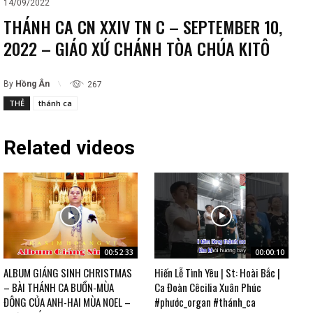
14/09/2022
THÁNH CA CN XXIV TN C – SEPTEMBER 10,
2022 – GIÁO XỨ CHÁNH TÒA CHÚA KITÔ
By
Hồng Ân
267
THẺ
thánh ca
Related videos
00:52:33
00:00:10
ALBUM GIÁNG SINH CHRISTMAS
Hiến Lễ Tình Yêu | St: Hoài Bắc |
– BÀI THÁNH CA BUỒN-MÙA
Ca Đoàn Cêcilia Xuân Phúc
ĐÔNG CỦA ANH-HAI MÙA NOEL –
#phước_organ #thánh_ca