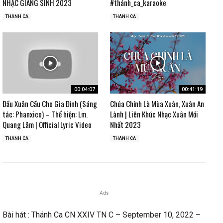
NHẠC GIÁNG SINH 2023
#thánh_ca_karaoke
THÁNH CA
THÁNH CA
00:04:07
00:41:19
Đầu Xuân Cầu Cho Gia Đình (Sáng
Chúa Chính Là Mùa Xuân, Xuân An
tác: Phanxico) – Thể hiện: Lm.
Lành | Liên Khúc Nhạc Xuân Mới
Quang Lâm | Official Lyric Video
Nhất 2023
THÁNH CA
THÁNH CA
Ads
Bài hát : Thánh Ca CN XXIV TN C – September 10, 2022 –