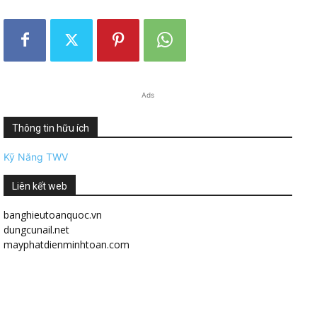
Ads
Thông tin hữu ích
Kỹ Năng TWV
Liên kết web
banghieutoanquoc.vn
dungcunail.net
mayphatdienminhtoan.com