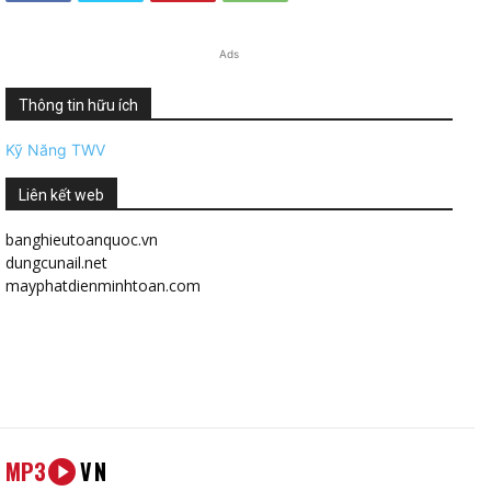
Ads
Thông tin hữu ích
Kỹ Năng TWV
Liên kết web
banghieutoanquoc.vn
dungcunail.net
mayphatdienminhtoan.com
MP3
VN