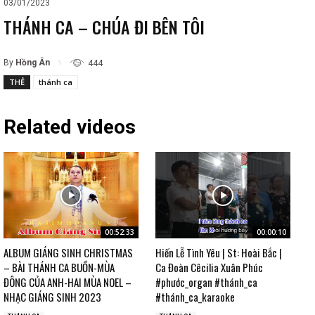
03/01/2023
THÁNH CA – CHÚA ĐI BÊN TÔI
By
Hồng Ân
444
THẺ
thánh ca
Related videos
00:52:33
00:00:10
ALBUM GIÁNG SINH CHRISTMAS
Hiến Lễ Tình Yêu | St: Hoài Bắc |
– BÀI THÁNH CA BUỒN-MÙA
Ca Đoàn Cêcilia Xuân Phúc
ĐÔNG CỦA ANH-HAI MÙA NOEL –
#phước_organ #thánh_ca
NHẠC GIÁNG SINH 2023
#thánh_ca_karaoke