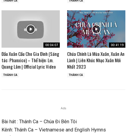
THÁNH CA
THÁNH CA
00:04:07
00:41:19
Đầu Xuân Cầu Cho Gia Đình (Sáng
Chúa Chính Là Mùa Xuân, Xuân An
tác: Phanxico) – Thể hiện: Lm.
Lành | Liên Khúc Nhạc Xuân Mới
Quang Lâm | Official Lyric Video
Nhất 2023
THÁNH CA
THÁNH CA
Ads
Bài hát : Thánh Ca – Chúa Đi Bên Tôi
Kênh: Thánh Ca – Vietnamese and English Hymns