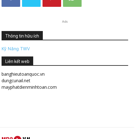
Ads
Thông tin hữu ích
Kỹ Năng TWV
Liên kết web
banghieutoanquoc.vn
dungcunail.net
mayphatdienminhtoan.com