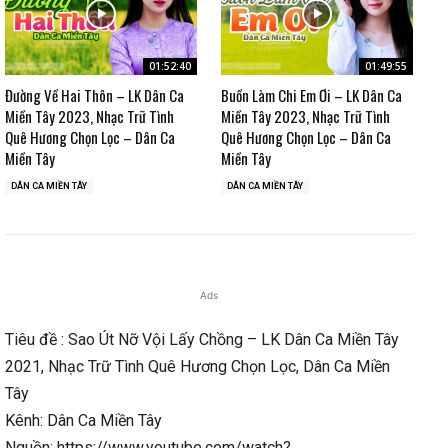
01:52:40
01:49:55
Đường Về Hai Thôn – LK Dân Ca
Buồn Làm Chi Em Ơi – LK Dân Ca
Miền Tây 2023, Nhạc Trữ Tình
Miền Tây 2023, Nhạc Trữ Tình
Quê Hương Chọn Lọc – Dân Ca
Quê Hương Chọn Lọc – Dân Ca
Miền Tây
Miền Tây
DÂN CA MIỀN TÂY
DÂN CA MIỀN TÂY
Ads
Tiêu đề : Sao Út Nỡ Vội Lấy Chồng – LK Dân Ca Miền Tây
2021, Nhạc Trữ Tình Quê Hương Chọn Lọc, Dân Ca Miền
Tây
Kênh: Dân Ca Miền Tây
Nguồn: https://www.youtube.com/watch?