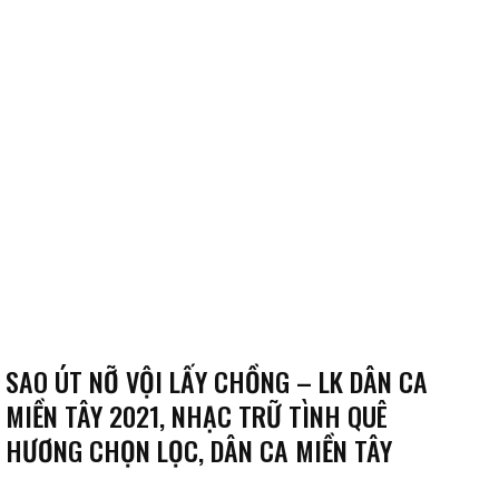
SAO ÚT NỠ VỘI LẤY CHỒNG – LK DÂN CA
MIỀN TÂY 2021, NHẠC TRỮ TÌNH QUÊ
HƯƠNG CHỌN LỌC, DÂN CA MIỀN TÂY