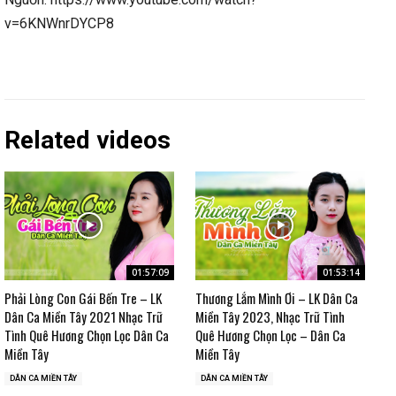
v=6KNWnrDYCP8
Related videos
01:57:09
01:53:14
Phải Lòng Con Gái Bến Tre – LK
Thương Lắm Mình Ơi – LK Dân Ca
Dân Ca Miền Tây 2021 Nhạc Trữ
Miền Tây 2023, Nhạc Trữ Tình
Tình Quê Hương Chọn Lọc Dân Ca
Quê Hương Chọn Lọc – Dân Ca
Miền Tây
Miền Tây
DÂN CA MIỀN TÂY
DÂN CA MIỀN TÂY