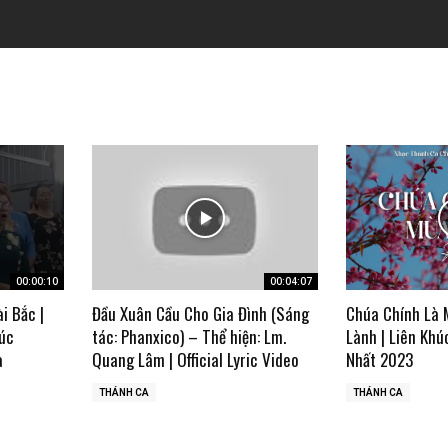
00:00:10
00:04:07
ài Bắc |
Đầu Xuân Cầu Cho Gia Đình (Sáng
Chúa Chính Là 
úc
tác: Phanxico) – Thể hiện: Lm.
Lành | Liên Khú
a
Quang Lâm | Official Lyric Video
Nhất 2023
THÁNH CA
THÁNH CA