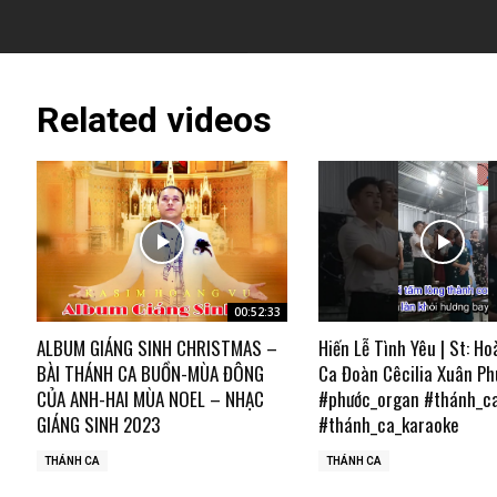
Related videos
00:52:33
ALBUM GIÁNG SINH CHRISTMAS –
Hiến Lễ Tình Yêu | St: Ho
BÀI THÁNH CA BUỒN-MÙA ĐÔNG
Ca Đoàn Cêcilia Xuân Ph
CỦA ANH-HAI MÙA NOEL – NHẠC
#phước_organ #thánh_c
GIÁNG SINH 2023
#thánh_ca_karaoke
THÁNH CA
THÁNH CA