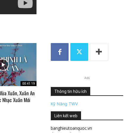
Ads
00:41:19
Thông tin hữu ích
Mùa Xuân, Xuân An
c Nhạc Xuân Mới
Kỹ Năng TWV
Liên kết web
banghieutoanquoc.vn