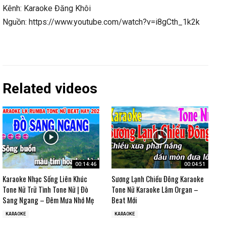
Kênh: Karaoke Đăng Khôi
Nguồn: https://www.youtube.com/watch?v=i8gCth_1k2k
Related videos
00:14:46
00:04:51
Karaoke Nhạc Sống Liên Khúc
Sương Lạnh Chiều Đông Karaoke
Tone Nữ Trữ Tình Tone Nữ | Đò
Tone Nữ Karaoke Lâm Organ –
Sang Ngang – Đêm Mưa Nhớ Mẹ
Beat Mới
KARAOKE
KARAOKE