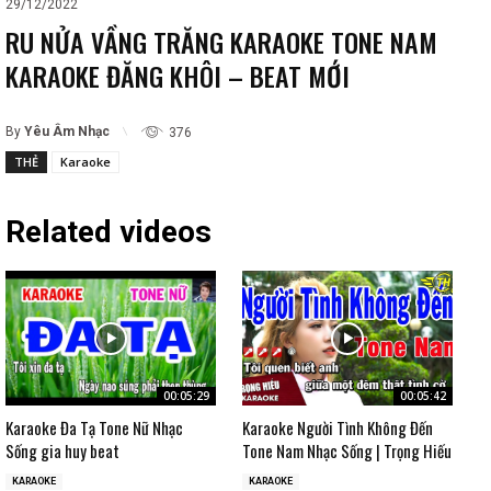
29/12/2022
RU NỬA VẦNG TRĂNG KARAOKE TONE NAM
KARAOKE ĐĂNG KHÔI – BEAT MỚI
By
Yêu Âm Nhạc
376
THẺ
Karaoke
Related videos
00:05:29
00:05:42
Karaoke Đa Tạ Tone Nữ Nhạc
Karaoke Người Tình Không Đến
Sống gia huy beat
Tone Nam Nhạc Sống | Trọng Hiếu
KARAOKE
KARAOKE