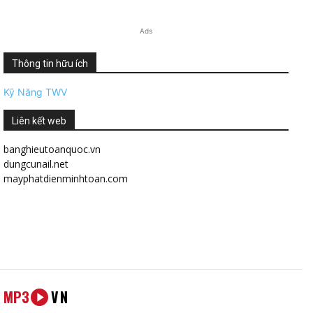
Ads
Thông tin hữu ích
Kỹ Năng TWV
Liên kết web
banghieutoanquoc.vn
dungcunail.net
mayphatdienminhtoan.com
MP3
VN