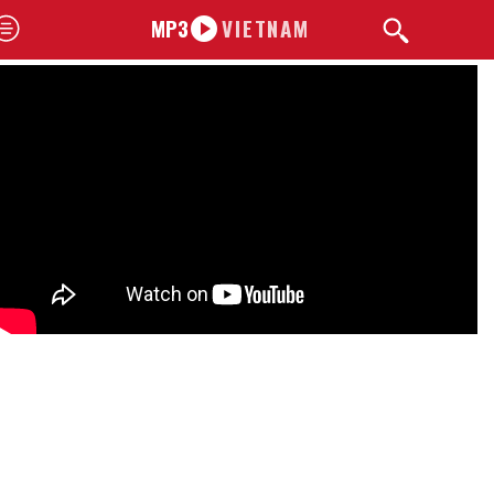
MP3
VIETNAM