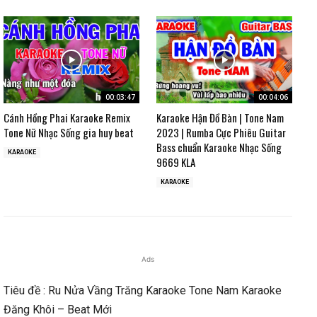
00:03:47
00:04:06
Cánh Hồng Phai Karaoke Remix
Karaoke Hận Đồ Bàn | Tone Nam
Tone Nữ Nhạc Sống gia huy beat
2023 | Rumba Cực Phiêu Guitar
Bass chuẩn Karaoke Nhạc Sống
KARAOKE
9669 KLA
KARAOKE
Ads
Tiêu đề : Ru Nửa Vầng Trăng Karaoke Tone Nam Karaoke
Đăng Khôi – Beat Mới