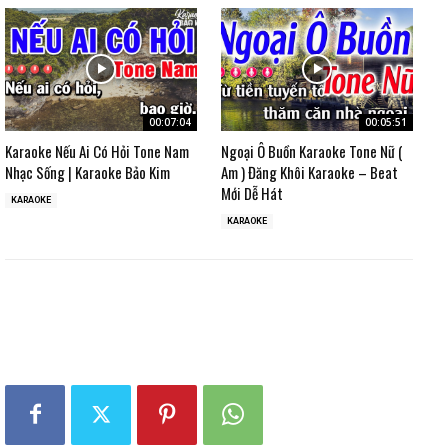
00:07:04
00:05:51
Karaoke Nếu Ai Có Hỏi Tone Nam
Ngoại Ô Buồn Karaoke Tone Nữ (
Nhạc Sống | Karaoke Bảo Kim
Am ) Đăng Khôi Karaoke – Beat
Mới Dễ Hát
KARAOKE
KARAOKE