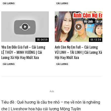
CẢI LƯƠNG
CẢI LƯƠNG
05:04:59
05:13:34
Yêu Em Đến Già Full – Cải Lương
Anh Còn Nợ Em Full – Cải Lương
LỆ THỦY – MINH VƯƠNG | Cải
VŨ LINH – TÀI LINH | Cải Lương Xã
Lương Xã Hội Hay Nhất Xưa
Hội Hay Nhất Xưa
CẢI LƯƠNG
CẢI LƯƠNG
Ads
Tiêu đề : Quê hương là cầu tre nhỏ – mẹ về nón lá nghiêng
che | Liveshow hoa hậu cải lương Mộng Tuyền