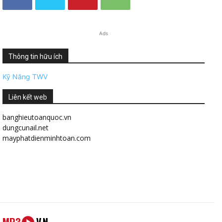
Ads
Thông tin hữu ích
Kỹ Năng TWV
Liên kết web
banghieutoanquoc.vn
dungcunail.net
mayphatdienminhtoan.com