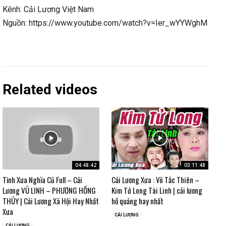
Kênh: Cải Lương Việt Nam
Nguồn: https://www.youtube.com/watch?v=Ier_wYYWghM
Related videos
04:48:42
03:11:48
Tình Xưa Nghĩa Cũ Full – Cải
Cải Lương Xưa : Võ Tắc Thiên –
Lương VŨ LINH – PHƯƠNG HỒNG
Kim Tử Long Tài Linh | cải lương
THỦY | Cải Lương Xã Hội Hay Nhất
hồ quảng hay nhất
Xưa
CẢI LƯƠNG
CẢI LƯƠNG