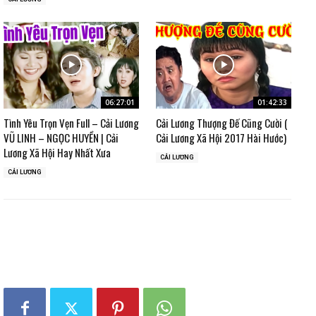
06:27:01
01:42:33
Tình Yêu Trọn Vẹn Full – Cải Lương
Cải Lương Thượng Đế Cũng Cười (
VŨ LINH – NGỌC HUYỀN | Cải
Cải Lương Xã Hội 2017 Hài Hước)
Lương Xã Hội Hay Nhất Xưa
CẢI LƯƠNG
CẢI LƯƠNG