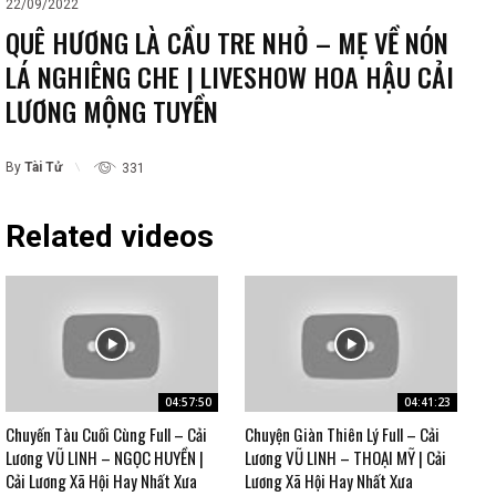
22/09/2022
QUÊ HƯƠNG LÀ CẦU TRE NHỎ – MẸ VỀ NÓN
LÁ NGHIÊNG CHE | LIVESHOW HOA HẬU CẢI
LƯƠNG MỘNG TUYỀN
By
Tài Tử
331
Related videos
04:57:50
04:41:23
Chuyến Tàu Cuối Cùng Full – Cải
Chuyện Giàn Thiên Lý Full – Cải
Lương VŨ LINH – NGỌC HUYỀN |
Lương VŨ LINH – THOẠI MỸ | Cải
Cải Lương Xã Hội Hay Nhất Xưa
Lương Xã Hội Hay Nhất Xưa