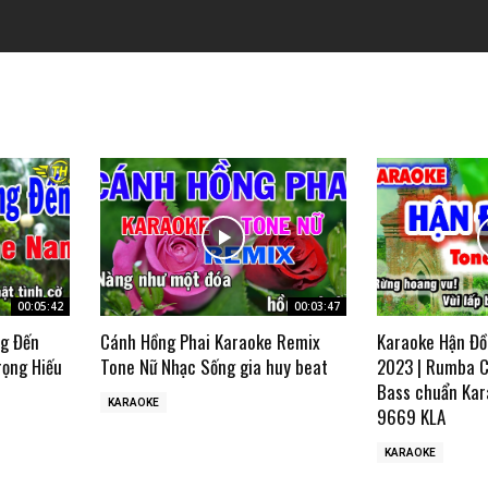
00:05:42
00:03:47
ng Đến
Cánh Hồng Phai Karaoke Remix
Karaoke Hận Đồ
rọng Hiếu
Tone Nữ Nhạc Sống gia huy beat
2023 | Rumba C
Bass chuẩn Kar
KARAOKE
9669 KLA
KARAOKE