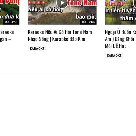
00:04:51
00:07:04
Karaoke
Karaoke Nếu Ai Có Hỏi Tone Nam
Ngoại Ô Buồn K
gan –
Nhạc Sống | Karaoke Bảo Kim
Am ) Đăng Khôi
Mới Dễ Hát
KARAOKE
KARAOKE