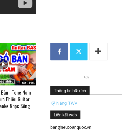
Ads
00:04:06
Thông tin hữu ích
 Bàn | Tone Nam
ực Phiêu Guitar
Kỹ Năng TWV
aoke Nhạc Sống
Liên kết web
banghieutoanquoc.vn