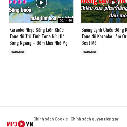
00:14:46
Karaoke Nhạc Sống Liên Khúc
Sương Lạnh Chiều Đông 
Tone Nữ Trữ Tình Tone Nữ | Đò
Tone Nữ Karaoke Lâm Or
Sang Ngang – Đêm Mưa Nhớ Mẹ
Beat Mới
KARAOKE
KARAOKE
Chính sách Cookie
Chính sách quyền riêng tư
MP3
VN