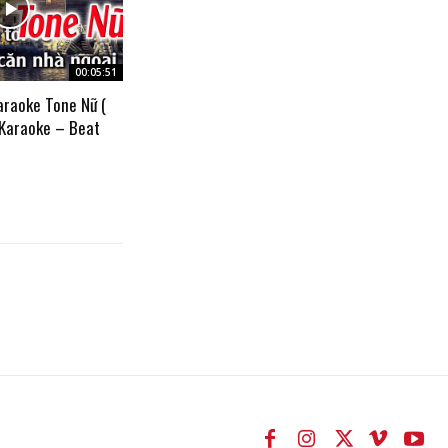
00:05:51
araoke Tone Nữ (
 Karaoke – Beat