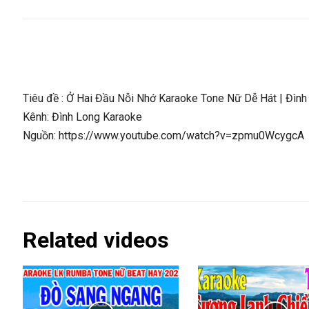
Tiêu đề : Ở Hai Đầu Nỗi Nhớ Karaoke Tone Nữ Dễ Hát | Đìn
Kênh: Đình Long Karaoke
Nguồn: https://www.youtube.com/watch?v=zpmu0WcygcA
Related videos