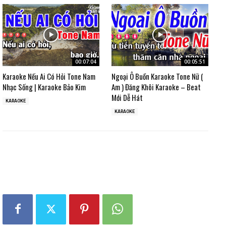
00:07:04
00:05:51
Karaoke Nếu Ai Có Hỏi Tone Nam
Ngoại Ô Buồn Karaoke Tone Nữ (
Nhạc Sống | Karaoke Bảo Kim
Am ) Đăng Khôi Karaoke – Beat
Mới Dễ Hát
KARAOKE
KARAOKE