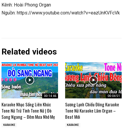
Kênh: Hoài Phong Organ
Nguồn: https://www.youtube.com/watch?v=eazUnKVFcVk
Related videos
00:14:46
00:04:51
Karaoke Nhạc Sống Liên Khúc
Sương Lạnh Chiều Đông Karaoke
Tone Nữ Trữ Tình Tone Nữ | Đò
Tone Nữ Karaoke Lâm Organ –
Sang Ngang – Đêm Mưa Nhớ Mẹ
Beat Mới
KARAOKE
KARAOKE