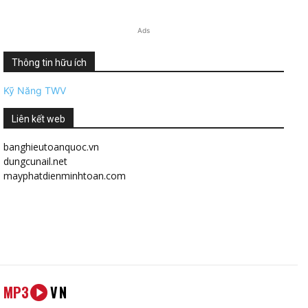
Ads
Thông tin hữu ích
Kỹ Năng TWV
Liên kết web
banghieutoanquoc.vn
dungcunail.net
mayphatdienminhtoan.com
MP3
VN