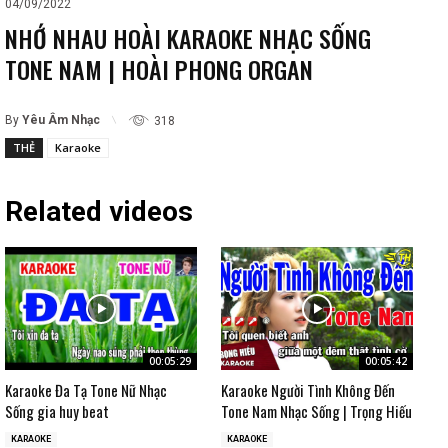
04/09/2022
NHỚ NHAU HOÀI KARAOKE NHẠC SỐNG
TONE NAM | HOÀI PHONG ORGAN
By
Yêu Âm Nhạc
318
THẺ
Karaoke
Related videos
00:05:29
00:05:42
Karaoke Đa Tạ Tone Nữ Nhạc
Karaoke Người Tình Không Đến
Sống gia huy beat
Tone Nam Nhạc Sống | Trọng Hiếu
KARAOKE
KARAOKE