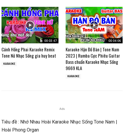
00:03:47
00:04:06
Cánh Hồng Phai Karaoke Remix
Karaoke Hận Đồ Bàn | Tone Nam
Tone Nữ Nhạc Sống gia huy beat
2023 | Rumba Cực Phiêu Guitar
Bass chuẩn Karaoke Nhạc Sống
KARAOKE
9669 KLA
KARAOKE
Ads
Tiêu đề : Nhớ Nhau Hoài Karaoke Nhạc Sống Tone Nam |
Hoài Phong Organ