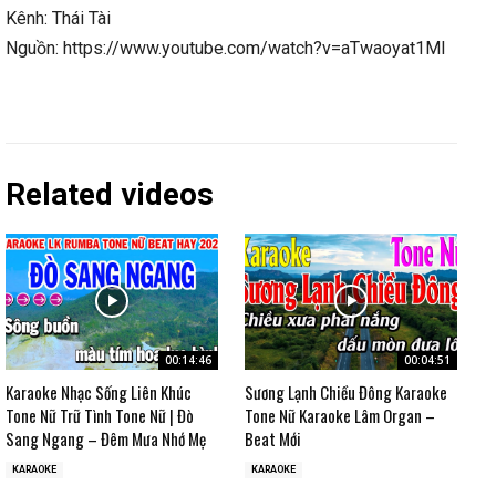
Kênh: Thái Tài
Nguồn: https://www.youtube.com/watch?v=aTwaoyat1MI
Related videos
00:14:46
00:04:51
Karaoke Nhạc Sống Liên Khúc
Sương Lạnh Chiều Đông Karaoke
Tone Nữ Trữ Tình Tone Nữ | Đò
Tone Nữ Karaoke Lâm Organ –
Sang Ngang – Đêm Mưa Nhớ Mẹ
Beat Mới
KARAOKE
KARAOKE