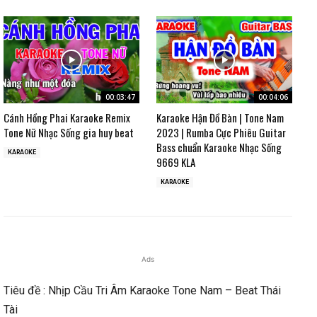
00:03:47
00:04:06
Cánh Hồng Phai Karaoke Remix
Karaoke Hận Đồ Bàn | Tone Nam
Tone Nữ Nhạc Sống gia huy beat
2023 | Rumba Cực Phiêu Guitar
Bass chuẩn Karaoke Nhạc Sống
KARAOKE
9669 KLA
KARAOKE
Ads
Tiêu đề : Nhịp Cầu Tri Âm Karaoke Tone Nam – Beat Thái
Tài