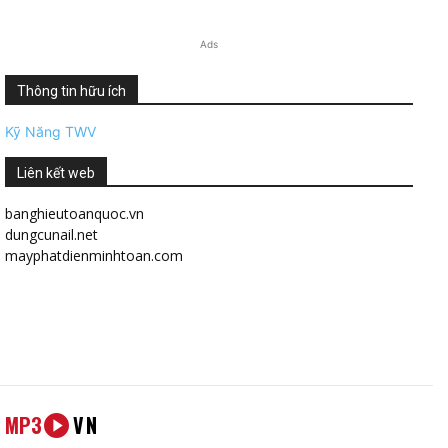
Ads
Thông tin hữu ích
Kỹ Năng TWV
Liên kết web
banghieutoanquoc.vn
dungcunail.net
mayphatdienminhtoan.com
MP3
VN