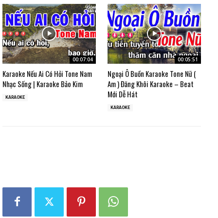
00:07:04
00:05:51
Karaoke Nếu Ai Có Hỏi Tone Nam
Ngoại Ô Buồn Karaoke Tone Nữ (
Nhạc Sống | Karaoke Bảo Kim
Am ) Đăng Khôi Karaoke – Beat
Mới Dễ Hát
KARAOKE
KARAOKE