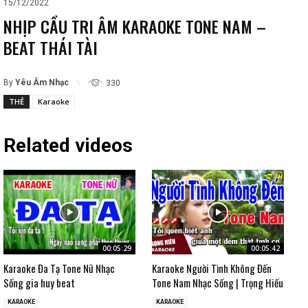
15/12/2022
NHỊP CẦU TRI ÂM KARAOKE TONE NAM –
BEAT THÁI TÀI
By
Yêu Âm Nhạc
330
THẺ
Karaoke
Related videos
00:05:29
00:05:42
Karaoke Đa Tạ Tone Nữ Nhạc
Karaoke Người Tình Không Đến
Sống gia huy beat
Tone Nam Nhạc Sống | Trọng Hiếu
KARAOKE
KARAOKE