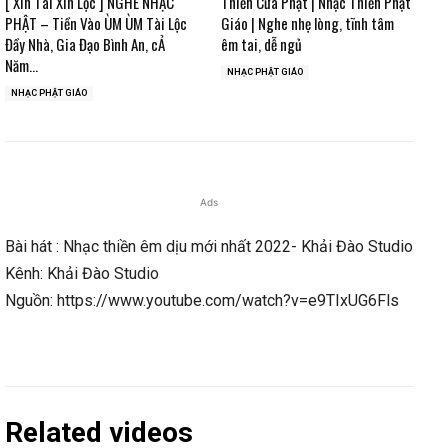
[ Xin Tài Xin Lộc ] NGHE NHẠC
Thiền Cửa Phật | Nhạc Thiền Phật
PHẬT – Tiền Vào ÙM ÙM Tài Lộc
Giáo | Nghe nhẹ lòng, tĩnh tâm
Đầy Nhà, Gia Đạo Bình An, cẢ
êm tai, dễ ngủ
Năm...
NHẠC PHẬT GIÁO
NHẠC PHẬT GIÁO
Ads
Bài hát : Nhạc thiền êm dịu mới nhất 2022- Khải Đào Studio
Kênh: Khải Đào Studio
Nguồn: https://www.youtube.com/watch?v=e9TIxUG6Fls
Related videos