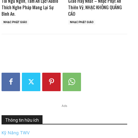
Tối Ngủ Ngon, Tâm An Lạc! Audio
Giáo Hay Nhất – Nhạc Phật Ân
Thích Nghe Pháp Mang Lại Sự
Thiên Vỹ, NHẠC KHÔNG QUẢNG
Bình An.
CÁO
NHẠC PHẬT GIÁO
NHẠC PHẬT GIÁO
Ads
Thông tin hữu ích
Kỹ Năng TWV