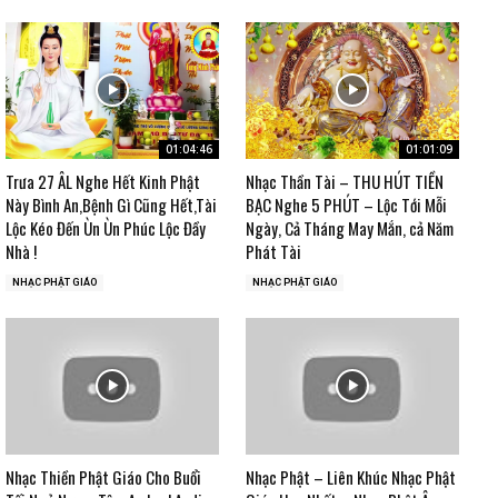
01:04:46
01:01:09
Trưa 27 ÂL Nghe Hết Kinh Phật
Nhạc Thần Tài – THU HÚT TIỀN
Này Bình An,Bệnh Gì Cũng Hết,Tài
BẠC Nghe 5 PHÚT – Lộc Tới Mỗi
Lộc Kéo Đến Ùn Ùn Phúc Lộc Đầy
Ngày, Cả Tháng May Mắn, cả Năm
Nhà !
Phát Tài
NHẠC PHẬT GIÁO
NHẠC PHẬT GIÁO
Nhạc Thiền Phật Giáo Cho Buổi
Nhạc Phật – Liên Khúc Nhạc Phật