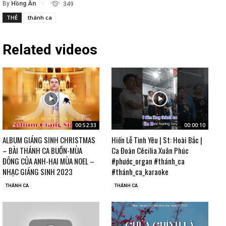
By
Hồng Ân
349
THẺ
thánh ca
Related videos
00:52:33
00:00:10
ALBUM GIÁNG SINH CHRISTMAS
Hiến Lễ Tình Yêu | St: Hoài Bắc |
– BÀI THÁNH CA BUỒN-MÙA
Ca Đoàn Cêcilia Xuân Phúc
ĐÔNG CỦA ANH-HAI MÙA NOEL –
#phước_organ #thánh_ca
NHẠC GIÁNG SINH 2023
#thánh_ca_karaoke
THÁNH CA
THÁNH CA