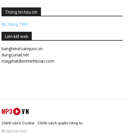
Thông tin hữu ích
Kỹ Năng TWV
Liên kết web
banghieutoanquoc.vn
dungcunail.net
mayphatdienminhtoan.com
MP3
VN
Chính sách Cookie
Chính sách quyền riêng tư
© mp3-vn.com