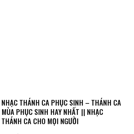
NHẠC THÁNH CA PHỤC SINH – THÁNH CA
MÙA PHỤC SINH HAY NHẤT || NHẠC
THÁNH CA CHO MỌI NGƯỜI