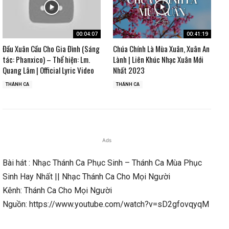
00:04:07
00:41:19
Đầu Xuân Cầu Cho Gia Đình (Sáng
Chúa Chính Là Mùa Xuân, Xuân An
tác: Phanxico) – Thể hiện: Lm.
Lành | Liên Khúc Nhạc Xuân Mới
Quang Lâm | Official Lyric Video
Nhất 2023
THÁNH CA
THÁNH CA
Ads
Bài hát : Nhạc Thánh Ca Phục Sinh – Thánh Ca Mùa Phục
Sinh Hay Nhất || Nhạc Thánh Ca Cho Mọi Người
Kênh: Thánh Ca Cho Mọi Người
Nguồn: https://www.youtube.com/watch?v=sD2gfovqyqM