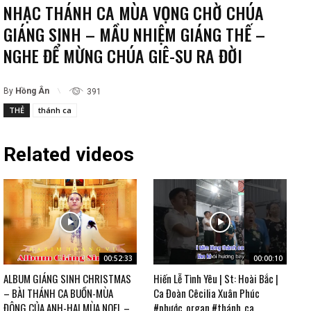
NHẠC THÁNH CA MÙA VỌNG CHỜ CHÚA
GIÁNG SINH – MẦU NHIỆM GIÁNG THẾ –
NGHE ĐỂ MỪNG CHÚA GIÊ-SU RA ĐỜI
By
Hồng Ân
391
THẺ
thánh ca
Related videos
00:52:33
00:00:10
ALBUM GIÁNG SINH CHRISTMAS
Hiến Lễ Tình Yêu | St: Hoài Bắc |
– BÀI THÁNH CA BUỒN-MÙA
Ca Đoàn Cêcilia Xuân Phúc
ĐÔNG CỦA ANH-HAI MÙA NOEL –
#phước_organ #thánh_ca