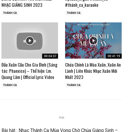
NHẠC GIÁNG SINH 2023
#thánh_ca_karaoke
THÁNH CA
THÁNH CA
00:04:07
00:41:19
Đầu Xuân Cầu Cho Gia Đình (Sáng
Chúa Chính Là Mùa Xuân, Xuân An
tác: Phanxico) – Thể hiện: Lm.
Lành | Liên Khúc Nhạc Xuân Mới
Quang Lâm | Official Lyric Video
Nhất 2023
THÁNH CA
THÁNH CA
Ads
Bài hát : Nhạc Thánh Ca Mùa Vọng Chờ Chúa Giáng Sinh –