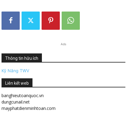
Ads
Thông tin hữu ích
Kỹ Năng TWV
Liên kết web
banghieutoanquoc.vn
dungcunail.net
mayphatdienminhtoan.com