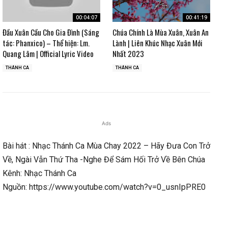
00:04:07
00:41:19
Đầu Xuân Cầu Cho Gia Đình (Sáng
Chúa Chính Là Mùa Xuân, Xuân An
tác: Phanxico) – Thể hiện: Lm.
Lành | Liên Khúc Nhạc Xuân Mới
Quang Lâm | Official Lyric Video
Nhất 2023
THÁNH CA
THÁNH CA
Ads
Bài hát : Nhạc Thánh Ca Mùa Chay 2022 – Hãy Đưa Con Trở
Về, Ngài Vẫn Thứ Tha -Nghe Để Sám Hối Trở Về Bên Chúa
Kênh: Nhạc Thánh Ca
Nguồn: https://www.youtube.com/watch?v=0_usnIpPRE0