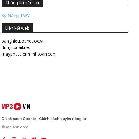
Thông tin hữu ích
Kỹ Năng TWV
Liên kết web
banghieutoanquoc.vn
dungcunail.net
mayphatdienminhtoan.com
MP3
VN
Chính sách Cookie
Chính sách quyền riêng tư
© mp3-vn.com