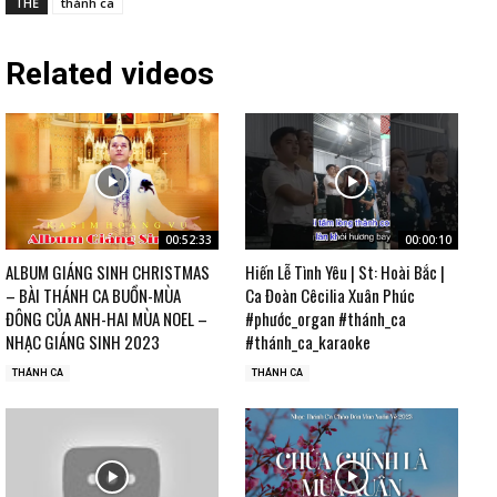
THẺ
thánh ca
Related videos
00:52:33
00:00:10
ALBUM GIÁNG SINH CHRISTMAS
Hiến Lễ Tình Yêu | St: Hoài Bắc |
– BÀI THÁNH CA BUỒN-MÙA
Ca Đoàn Cêcilia Xuân Phúc
ĐÔNG CỦA ANH-HAI MÙA NOEL –
#phước_organ #thánh_ca
NHẠC GIÁNG SINH 2023
#thánh_ca_karaoke
THÁNH CA
THÁNH CA