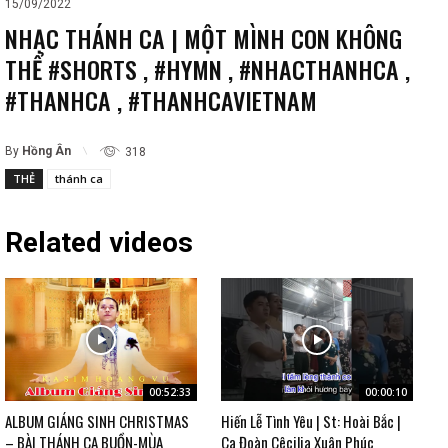
15/09/2022
NHẠC THÁNH CA | MỘT MÌNH CON KHÔNG
THỂ #SHORTS , #HYMN , #NHACTHANHCA ,
#THANHCA , #THANHCAVIETNAM
By
Hồng Ân
318
THẺ
thánh ca
Related videos
00:52:33
00:00:10
ALBUM GIÁNG SINH CHRISTMAS
Hiến Lễ Tình Yêu | St: Hoài Bắc |
– BÀI THÁNH CA BUỒN-MÙA
Ca Đoàn Cêcilia Xuân Phúc