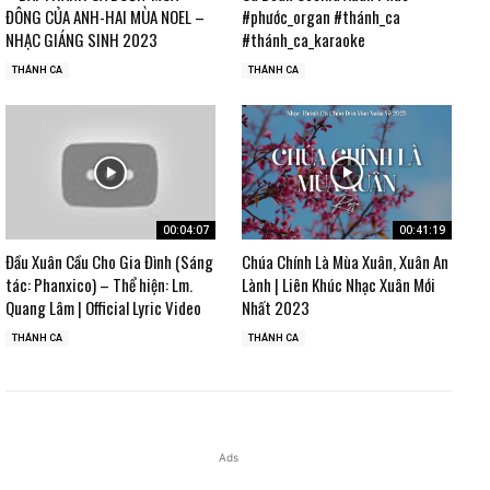
ĐÔNG CỦA ANH-HAI MÙA NOEL –
#phước_organ #thánh_ca
NHẠC GIÁNG SINH 2023
#thánh_ca_karaoke
THÁNH CA
THÁNH CA
00:04:07
00:41:19
Đầu Xuân Cầu Cho Gia Đình (Sáng
Chúa Chính Là Mùa Xuân, Xuân An
tác: Phanxico) – Thể hiện: Lm.
Lành | Liên Khúc Nhạc Xuân Mới
Quang Lâm | Official Lyric Video
Nhất 2023
THÁNH CA
THÁNH CA
Ads