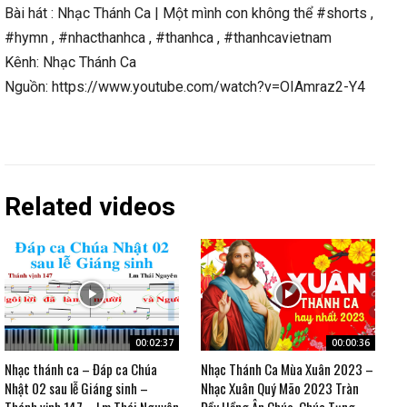
Bài hát : Nhạc Thánh Ca | Một mình con không thể #shorts ,
#hymn , #nhacthanhca , #thanhca , #thanhcavietnam
Kênh: Nhạc Thánh Ca
Nguồn: https://www.youtube.com/watch?v=OIAmraz2-Y4
Related videos
00:02:37
00:00:36
Nhạc thánh ca – Đáp ca Chúa
Nhạc Thánh Ca Mùa Xuân 2023 –
Nhật 02 sau lễ Giáng sinh –
Nhạc Xuân Quý Mão 2023 Tràn
Thánh vịnh 147 – Lm Thái Nguyên
Đầy Hồng Ân Chúa, Chúc Tụng