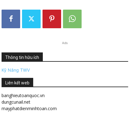
Ads
Thông tin hữu ích
Kỹ Năng TWV
Liên kết web
banghieutoanquoc.vn
dungcunail.net
mayphatdienminhtoan.com