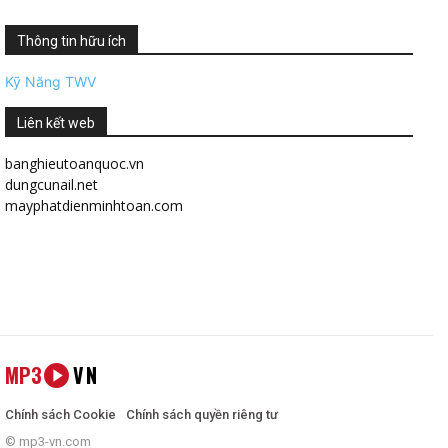
Thông tin hữu ích
Kỹ Năng TWV
Liên kết web
banghieutoanquoc.vn
dungcunail.net
mayphatdienminhtoan.com
MP3
VN
Chính sách Cookie
Chính sách quyền riêng tư
© mp3-vn.com