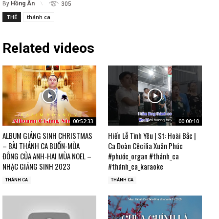
By
Hồng Ân
305
THẺ
thánh ca
Related videos
00:52:33
00:00:10
ALBUM GIÁNG SINH CHRISTMAS
Hiến Lễ Tình Yêu | St: Hoài Bắc |
– BÀI THÁNH CA BUỒN-MÙA
Ca Đoàn Cêcilia Xuân Phúc
ĐÔNG CỦA ANH-HAI MÙA NOEL –
#phước_organ #thánh_ca
NHẠC GIÁNG SINH 2023
#thánh_ca_karaoke
THÁNH CA
THÁNH CA