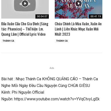
00:04:07
00:41:19
Đầu Xuân Cầu Cho Gia Đình (Sáng
Chúa Chính Là Mùa Xuân, Xuân An
tác: Phanxico) – Thể hiện: Lm.
Lành | Liên Khúc Nhạc Xuân Mới
Quang Lâm | Official Lyric Video
Nhất 2023
THÁNH CA
THÁNH CA
Ads
Bài hát : Nhạc Thánh Ca KHÔNG QUẢNG CÁO – Thánh Ca
Nghe Mỗi Ngày Đều Cầu Nguyện Cùng CHÚA GIÊSU
Kênh: Phi Nguyễn Official
Nguồn: https://www.youtube.com/watch?v=YVqCtvyLgEk