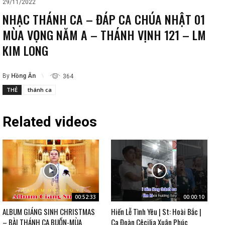
29/11/2022
NHẠC THÁNH CA – ĐÁP CA CHÚA NHẬT 01
MÙA VỌNG NĂM A – THÁNH VỊNH 121 – LM
KIM LONG
By
Hồng Ân
364
THẺ
thánh ca
Related videos
00:52:33
00:00:10
ALBUM GIÁNG SINH CHRISTMAS
Hiến Lễ Tình Yêu | St: Hoài Bắc |
– BÀI THÁNH CA BUỒN-MÙA
Ca Đoàn Cêcilia Xuân Phúc