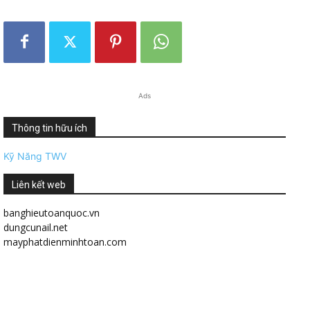
Ads
Thông tin hữu ích
Kỹ Năng TWV
Liên kết web
banghieutoanquoc.vn
dungcunail.net
mayphatdienminhtoan.com