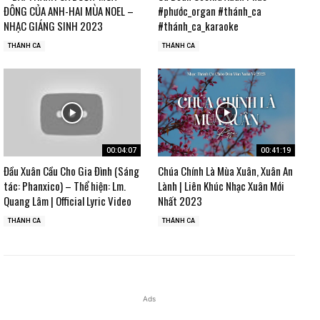
ĐÔNG CỦA ANH-HAI MÙA NOEL –
#phước_organ #thánh_ca
NHẠC GIÁNG SINH 2023
#thánh_ca_karaoke
THÁNH CA
THÁNH CA
00:04:07
00:41:19
Đầu Xuân Cầu Cho Gia Đình (Sáng
Chúa Chính Là Mùa Xuân, Xuân An
tác: Phanxico) – Thể hiện: Lm.
Lành | Liên Khúc Nhạc Xuân Mới
Quang Lâm | Official Lyric Video
Nhất 2023
THÁNH CA
THÁNH CA
Ads