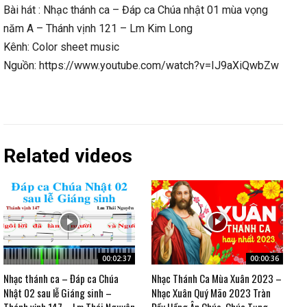
Bài hát : Nhạc thánh ca – Đáp ca Chúa nhật 01 mùa vọng
năm A – Thánh vịnh 121 – Lm Kim Long
Kênh: Color sheet music
Nguồn: https://www.youtube.com/watch?v=IJ9aXiQwbZw
Related videos
00:02:37
00:00:36
Nhạc thánh ca – Đáp ca Chúa
Nhạc Thánh Ca Mùa Xuân 2023 –
Nhật 02 sau lễ Giáng sinh –
Nhạc Xuân Quý Mão 2023 Tràn
Thánh vịnh 147 – Lm Thái Nguyên
Đầy Hồng Ân Chúa, Chúc Tụng