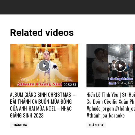
Related videos
00:52:33
ALBUM GIÁNG SINH CHRISTMAS –
Hiến Lễ Tình Yêu | St: Ho
BÀI THÁNH CA BUỒN-MÙA ĐÔNG
Ca Đoàn Cêcilia Xuân Ph
CỦA ANH-HAI MÙA NOEL – NHẠC
#phước_organ #thánh_c
GIÁNG SINH 2023
#thánh_ca_karaoke
THÁNH CA
THÁNH CA