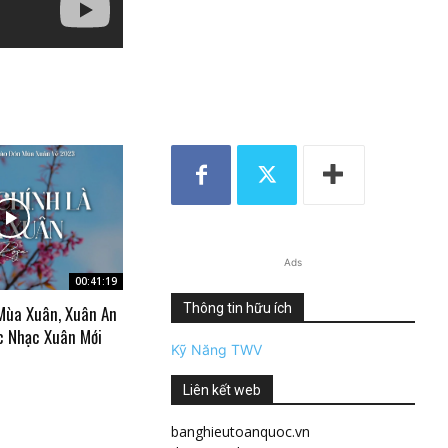
Ads
00:41:19
Thông tin hữu ích
Mùa Xuân, Xuân An
c Nhạc Xuân Mới
Kỹ Năng TWV
Liên kết web
banghieutoanquoc.vn