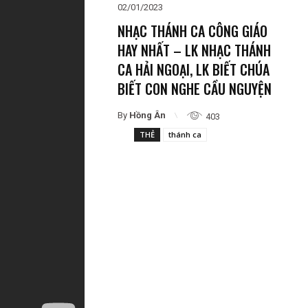
02/01/2023
NHẠC THÁNH CA CÔNG GIÁO
HAY NHẤT – LK NHẠC THÁNH
CA HẢI NGOẠI, LK BIẾT CHÚA
BIẾT CON NGHE CẦU NGUYỆN
By
Hồng Ân
403
THẺ
thánh ca