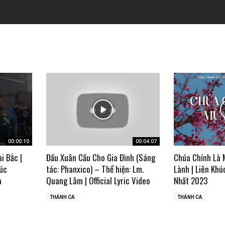
00:00:10
00:04:07
ài Bắc |
Đầu Xuân Cầu Cho Gia Đình (Sáng
Chúa Chính Là 
úc
tác: Phanxico) – Thể hiện: Lm.
Lành | Liên Khú
a
Quang Lâm | Official Lyric Video
Nhất 2023
THÁNH CA
THÁNH CA