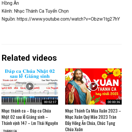
Hồng Ân
Kênh: Nhạc Thánh Ca Tuyển Chọn
Nguồn: https://www.youtube.com/watch?v=Obzw1tg27hY
Related videos
00:02:37
00:00:36
Nhạc thánh ca – Đáp ca Chúa
Nhạc Thánh Ca Mùa Xuân 2023 –
Nhật 02 sau lễ Giáng sinh –
Nhạc Xuân Quý Mão 2023 Tràn
Thánh vịnh 147 – Lm Thái Nguyên
Đầy Hồng Ân Chúa, Chúc Tụng
Chúa Xuân
THÁNH CA