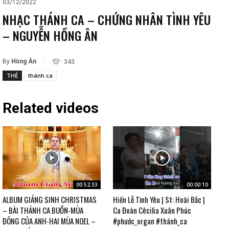
03/12/2022
NHẠC THÁNH CA – CHỨNG NHÂN TÌNH YÊU
– NGUYỄN HỒNG ÂN
By
Hồng Ân
343
THẺ
thánh ca
Related videos
00:52:33
00:00:10
ALBUM GIÁNG SINH CHRISTMAS
Hiến Lễ Tình Yêu | St: Hoài Bắc |
– BÀI THÁNH CA BUỒN-MÙA
Ca Đoàn Cêcilia Xuân Phúc
ĐÔNG CỦA ANH-HAI MÙA NOEL –
#phước_organ #thánh_ca