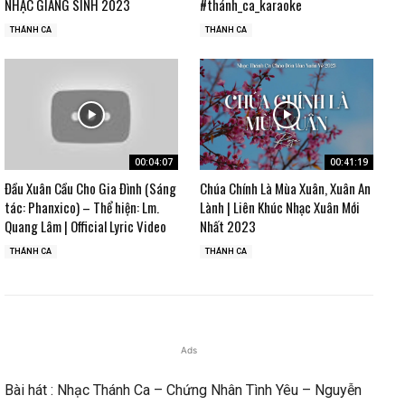
NHẠC GIÁNG SINH 2023
#thánh_ca_karaoke
THÁNH CA
THÁNH CA
00:04:07
00:41:19
Đầu Xuân Cầu Cho Gia Đình (Sáng
Chúa Chính Là Mùa Xuân, Xuân An
tác: Phanxico) – Thể hiện: Lm.
Lành | Liên Khúc Nhạc Xuân Mới
Quang Lâm | Official Lyric Video
Nhất 2023
THÁNH CA
THÁNH CA
Ads
Bài hát : Nhạc Thánh Ca – Chứng Nhân Tình Yêu – Nguyễn