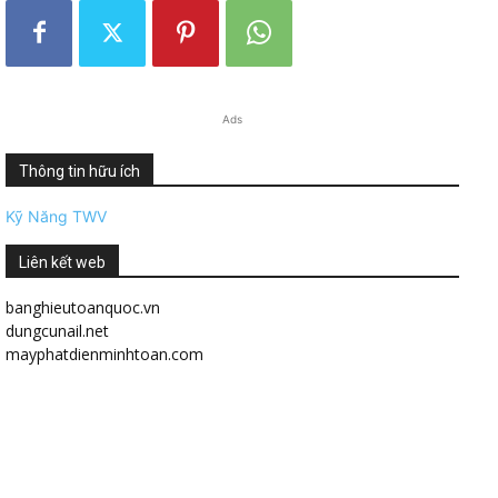
Ads
Thông tin hữu ích
Kỹ Năng TWV
Liên kết web
banghieutoanquoc.vn
dungcunail.net
mayphatdienminhtoan.com