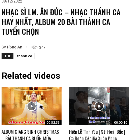
08/12/2022
NHẠC SĨ LM. ÂN ĐỨC – NHẠC THÁNH CA
HAY NHẤT, ALBUM 20 BÀI THÁNH CA
TUYỂN CHỌN
By
Hồng Ân
347
THẺ
thánh ca
Related videos
00:52:33
00:00:10
ALBUM GIÁNG SINH CHRISTMAS
Hiến Lễ Tình Yêu | St: Hoài Bắc |
– BÀI THÁNH CA BUỒN-MÙA
Ca Đoàn Cêcilia Xuân Phúc