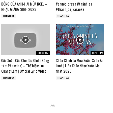
ĐÔNG CỦA ANH-HAI MÙA NOEL –
#phước_organ #thánh_ca
NHẠC GIÁNG SINH 2023
#thánh_ca_karaoke
THÁNH CA
THÁNH CA
00:04:07
00:41:19
Đầu Xuân Cầu Cho Gia Đình (Sáng
Chúa Chính Là Mùa Xuân, Xuân An
tác: Phanxico) – Thể hiện: Lm.
Lành | Liên Khúc Nhạc Xuân Mới
Quang Lâm | Official Lyric Video
Nhất 2023
THÁNH CA
THÁNH CA
Ads