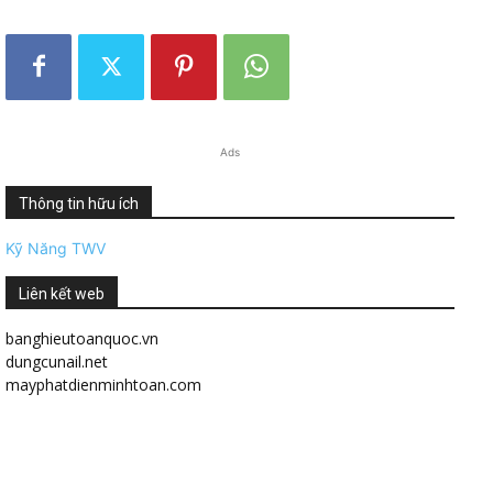
Ads
Thông tin hữu ích
Kỹ Năng TWV
Liên kết web
banghieutoanquoc.vn
dungcunail.net
mayphatdienminhtoan.com