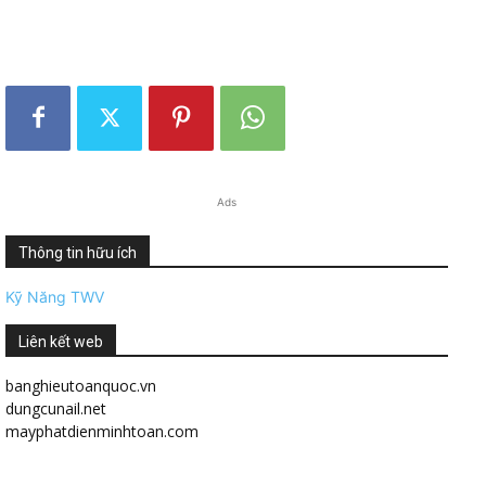
Ads
Thông tin hữu ích
Kỹ Năng TWV
Liên kết web
banghieutoanquoc.vn
dungcunail.net
mayphatdienminhtoan.com