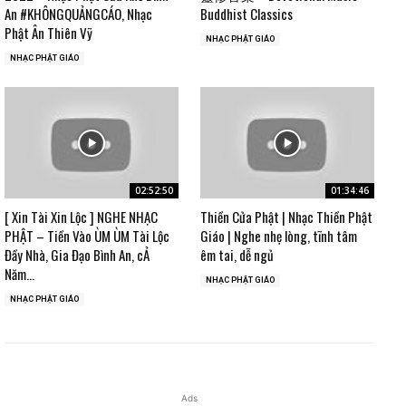
An #KHÔNGQUẢNGCÁO, Nhạc
Buddhist Classics
Phật Ân Thiên Vỹ
NHẠC PHẬT GIÁO
NHẠC PHẬT GIÁO
02:52:50
01:34:46
[ Xin Tài Xin Lộc ] NGHE NHẠC
Thiền Cửa Phật | Nhạc Thiền Phật
PHẬT – Tiền Vào ÙM ÙM Tài Lộc
Giáo | Nghe nhẹ lòng, tĩnh tâm
Đầy Nhà, Gia Đạo Bình An, cẢ
êm tai, dễ ngủ
Năm...
NHẠC PHẬT GIÁO
NHẠC PHẬT GIÁO
Ads