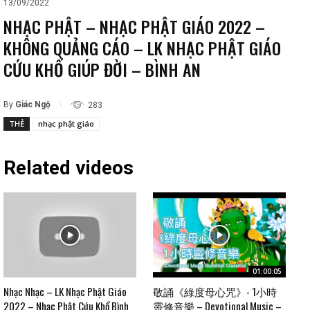
13/09/2022
NHẠC PHẬT – NHẠC PHẬT GIÁO 2022 –
KHÔNG QUẢNG CÁO – LK NHẠC PHẬT GIÁO
CỨU KHỔ GIÚP ĐỜI – BÌNH AN
By
Giác Ngộ
283
THẺ
nhạc phật giáo
Related videos
01:00:05
Nhạc Nhạc – LK Nhạc Phật Giáo
敬誦《綠度母心咒》- 1小時
2022 – Nhạc Phật Cứu Khổ Bình
靈修音樂 – Devotional Music –