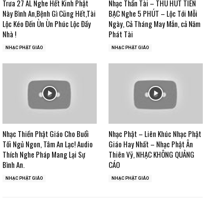
Trưa 27 ÂL Nghe Hết Kinh Phật
Nhạc Thần Tài – THU HÚT TIỀN
Này Bình An,Bệnh Gì Cũng Hết,Tài
BẠC Nghe 5 PHÚT – Lộc Tới Mỗi
Lộc Kéo Đến Ùn Ùn Phúc Lộc Đầy
Ngày, Cả Tháng May Mắn, cả Năm
Nhà !
Phát Tài
NHẠC PHẬT GIÁO
NHẠC PHẬT GIÁO
Nhạc Thiền Phật Giáo Cho Buổi
Nhạc Phật – Liên Khúc Nhạc Phật
Tối Ngủ Ngon, Tâm An Lạc! Audio
Giáo Hay Nhất – Nhạc Phật Ân
Thích Nghe Pháp Mang Lại Sự
Thiên Vỹ, NHẠC KHÔNG QUẢNG
Bình An.
CÁO
NHẠC PHẬT GIÁO
NHẠC PHẬT GIÁO