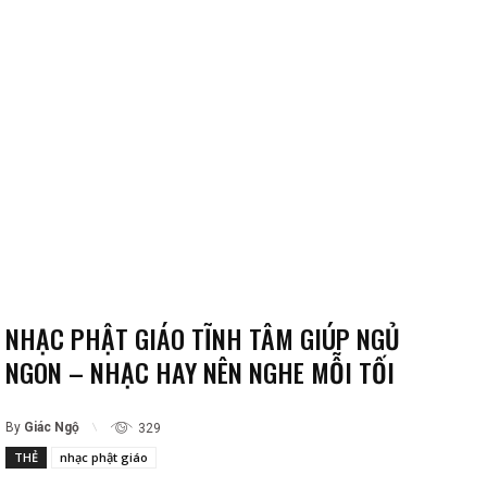
NHẠC PHẬT GIÁO TĨNH TÂM GIÚP NGỦ
NGON – NHẠC HAY NÊN NGHE MỖI TỐI
By
Giác Ngộ
329
THẺ
nhạc phật giáo