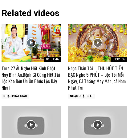
Related videos
01:04:46
01:01:09
Trưa 27 ÂL Nghe Hết Kinh Phật
Nhạc Thần Tài – THU HÚT TIỀN
Này Bình An,Bệnh Gì Cũng Hết,Tài
BẠC Nghe 5 PHÚT – Lộc Tới Mỗi
Lộc Kéo Đến Ùn Ùn Phúc Lộc Đầy
Ngày, Cả Tháng May Mắn, cả Năm
Nhà !
Phát Tài
NHẠC PHẬT GIÁO
NHẠC PHẬT GIÁO