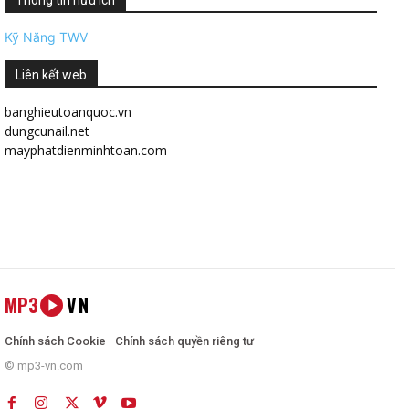
Kỹ Năng TWV
Liên kết web
banghieutoanquoc.vn
dungcunail.net
mayphatdienminhtoan.com
MP3
VN
Chính sách Cookie
Chính sách quyền riêng tư
© mp3-vn.com