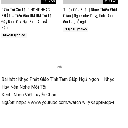
02:52:50
01:34:46
[ Xin Tài Xin Lộc ] NGHE NHẠC
Thiền Cửa Phật | Nhạc Thiền Phật
PHẬT – Tiền Vào ÙM ÙM Tài Lộc
Giáo | Nghe nhẹ lòng, tĩnh tâm
Đầy Nhà, Gia Đạo Bình An, cẢ
êm tai, dễ ngủ
Năm...
NHẠC PHẬT GIÁO
NHẠC PHẬT GIÁO
Ads
Bài hát : Nhạc Phật Giáo Tĩnh Tâm Giúp Ngủ Ngon – Nhạc
Hay Nên Nghe Mỗi Tối
Kênh: Nhạc Việt Tuyển Chọn
Nguồn: https://www.youtube.com/watch?v=yXsppiMqo-I