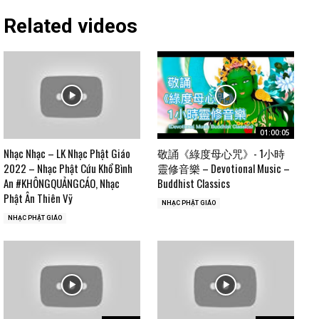
Related videos
01:00:05
Nhạc Nhạc – LK Nhạc Phật Giáo
敬誦《綠度母心咒》- 1小時
2022 – Nhạc Phật Cứu Khổ Bình
靈修音樂 – Devotional Music –
An #KHÔNGQUẢNGCÁO, Nhạc
Buddhist Classics
Phật Ân Thiên Vỹ
NHẠC PHẬT GIÁO
NHẠC PHẬT GIÁO