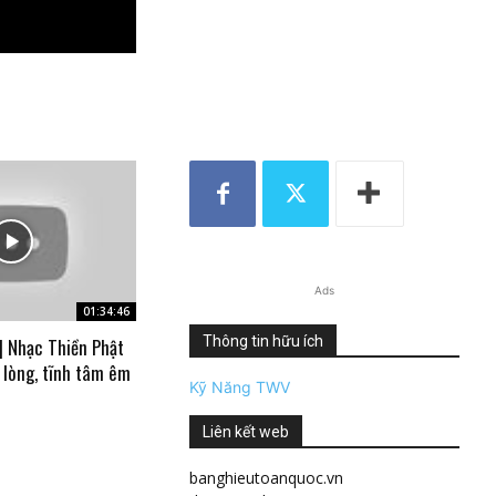
Ads
01:34:46
Thông tin hữu ích
| Nhạc Thiền Phật
 lòng, tĩnh tâm êm
Kỹ Năng TWV
Liên kết web
banghieutoanquoc.vn