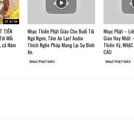
01:01:09
T TIỀN
Nhạc Thiền Phật Giáo Cho Buổi Tối
Nhạc Phật – Li
Tới Mỗi
Ngủ Ngon, Tâm An Lạc! Audio
Giáo Hay Nhất 
, cả Năm
Thích Nghe Pháp Mang Lại Sự Bình
Thiên Vỹ, NHẠ
An.
CÁO
NHẠC PHẬT GIÁO
NHẠC PHẬT GIÁO