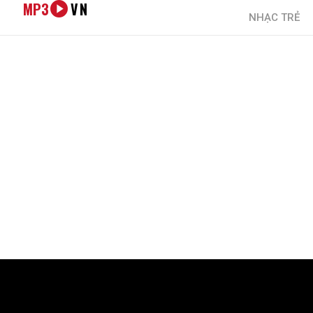
MP3
VN
NHẠC TRẺ