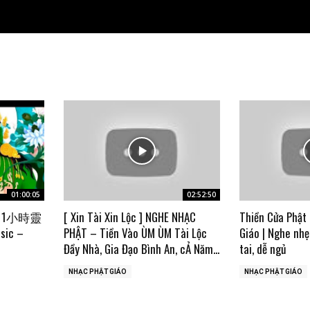
01:00:05
02:52:50
 1小時靈
[ Xin Tài Xin Lộc ] NGHE NHẠC
Thiền Cửa Phật 
sic –
PHẬT – Tiền Vào ÙM ÙM Tài Lộc
Giáo | Nghe nhẹ
Đầy Nhà, Gia Đạo Bình An, cẢ Năm...
tai, dễ ngủ
NHẠC PHẬT GIÁO
NHẠC PHẬT GIÁO