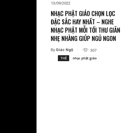
13/09/2022
NHẠC PHẬT GIÁO CHỌN LỌC
ĐẶC SẮC HAY NHẤT – NGHE
NHẠC PHẬT MỖI TỐI THƯ GIÃN
NHẸ NHÀNG GIÚP NGỦ NGON
By
Giác Ngộ
307
THẺ
nhạc phật giáo