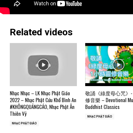
Related videos
Nhạc Nhạc – LK Nhạc Phật Giáo
敬誦《綠度母心咒》-
2022 – Nhạc Phật Cứu Khổ Bình An
修音樂 – Devotional Mu
#KHÔNGQUẢNGCÁO, Nhạc Phật Ân
Buddhist Classics
Thiên Vỹ
NHẠC PHẬT GIÁO
NHẠC PHẬT GIÁO