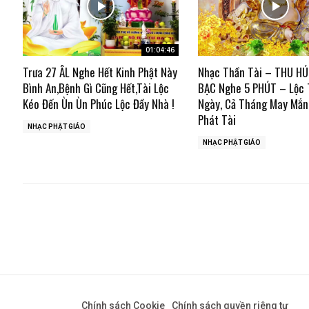
01:04:46
Trưa 27 ÂL Nghe Hết Kinh Phật Này
Nhạc Thần Tài – THU HÚ
Bình An,Bệnh Gì Cũng Hết,Tài Lộc
BẠC Nghe 5 PHÚT – Lộc 
Kéo Đến Ùn Ùn Phúc Lộc Đầy Nhà !
Ngày, Cả Tháng May Mắn
Phát Tài
NHẠC PHẬT GIÁO
NHẠC PHẬT GIÁO
Chính sách Cookie
Chính sách quyền riêng tư