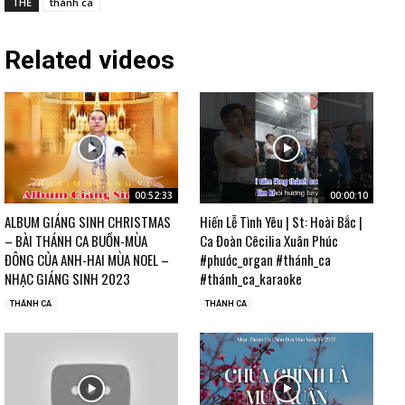
THẺ
thánh ca
Related videos
00:52:33
00:00:10
ALBUM GIÁNG SINH CHRISTMAS
Hiến Lễ Tình Yêu | St: Hoài Bắc |
– BÀI THÁNH CA BUỒN-MÙA
Ca Đoàn Cêcilia Xuân Phúc
ĐÔNG CỦA ANH-HAI MÙA NOEL –
#phước_organ #thánh_ca
NHẠC GIÁNG SINH 2023
#thánh_ca_karaoke
THÁNH CA
THÁNH CA