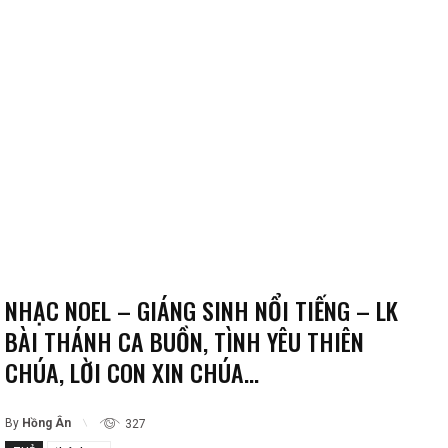
NHẠC NOEL – GIÁNG SINH NỔI TIẾNG – LK
BÀI THÁNH CA BUỒN, TÌNH YÊU THIÊN
CHÚA, LỜI CON XIN CHÚA…
By
Hồng Ân
327