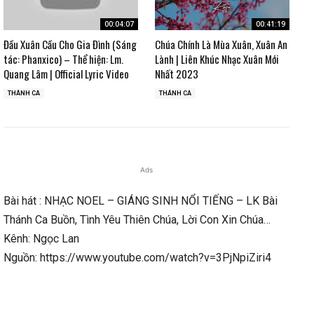
00:04:07
00:41:19
Đầu Xuân Cầu Cho Gia Đình (Sáng
Chúa Chính Là Mùa Xuân, Xuân An
tác: Phanxico) – Thể hiện: Lm.
Lành | Liên Khúc Nhạc Xuân Mới
Quang Lâm | Official Lyric Video
Nhất 2023
THÁNH CA
THÁNH CA
Ads
Bài hát : NHẠC NOEL – GIÁNG SINH NỔI TIẾNG – LK Bài
Thánh Ca Buồn, Tình Yêu Thiên Chúa, Lời Con Xin Chúa…
Kênh: Ngọc Lan
Nguồn: https://www.youtube.com/watch?v=3PjNpiZiri4