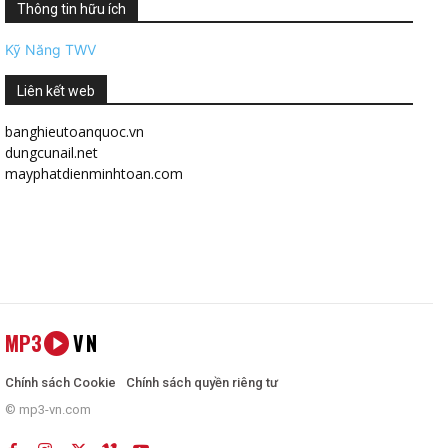
Thông tin hữu ích
Kỹ Năng TWV
Liên kết web
banghieutoanquoc.vn
dungcunail.net
mayphatdienminhtoan.com
MP3
VN
Chính sách Cookie
Chính sách quyền riêng tư
© mp3-vn.com