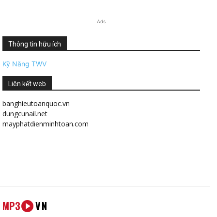
Ads
Thông tin hữu ích
Kỹ Năng TWV
Liên kết web
banghieutoanquoc.vn
dungcunail.net
mayphatdienminhtoan.com
MP3
VN