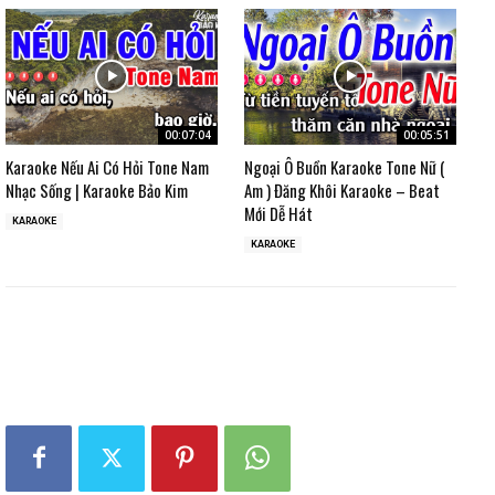
00:07:04
00:05:51
Karaoke Nếu Ai Có Hỏi Tone Nam
Ngoại Ô Buồn Karaoke Tone Nữ (
Nhạc Sống | Karaoke Bảo Kim
Am ) Đăng Khôi Karaoke – Beat
Mới Dễ Hát
KARAOKE
KARAOKE