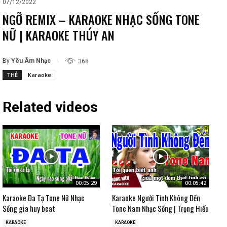
07/12/2022
NGỠ REMIX – KARAOKE NHẠC SỐNG TONE
NỮ | KARAOKE THÚY AN
By
Yêu Âm Nhạc
368
THẺ
Karaoke
Related videos
00:05:29
00:05:42
Karaoke Đa Tạ Tone Nữ Nhạc
Karaoke Người Tình Không Đến
Sống gia huy beat
Tone Nam Nhạc Sống | Trọng Hiếu
KARAOKE
KARAOKE