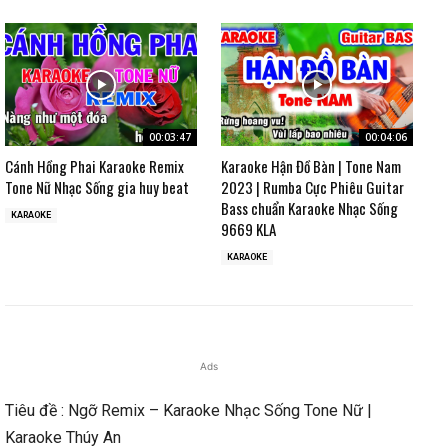
00:03:47
00:04:06
Cánh Hồng Phai Karaoke Remix
Karaoke Hận Đồ Bàn | Tone Nam
Tone Nữ Nhạc Sống gia huy beat
2023 | Rumba Cực Phiêu Guitar
Bass chuẩn Karaoke Nhạc Sống
KARAOKE
9669 KLA
KARAOKE
Ads
Tiêu đề : Ngỡ Remix – Karaoke Nhạc Sống Tone Nữ |
Karaoke Thúy An