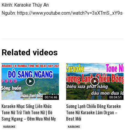
Kênh: Karaoke Thúy An
Nguồn: https://www.youtube.com/watch?v=3xXTmS_xY9s
Related videos
00:14:46
00:04:51
Karaoke Nhạc Sống Liên Khúc
Sương Lạnh Chiều Đông Karaoke
Tone Nữ Trữ Tình Tone Nữ | Đò
Tone Nữ Karaoke Lâm Organ –
Sang Ngang – Đêm Mưa Nhớ Mẹ
Beat Mới
KARAOKE
KARAOKE